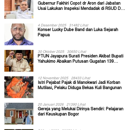
Gubernur Fakhiri Copot dr Aron dari Jabatan
Usai Lakukan Inspeksi Mendadak di RSUD Dok
II Jayapura
4 Desember 2025
31482 Lihat
Konser Lucky Dube Band dan Luka Sejarah
Papua
30 Oktober 2025
30650 Lihat
PTUN Jayapura Surati Presiden Akibat Bupati
Yahukimo Abaikan Putusan Gugatan 139
Kepala Kampung
12 November 2025
28433 Lihat
Istri Pejabat Pajak di Manokwari Jadi Korban
Mutilasi, Pelaku Diduga Bekas Kuli Bangunan
20 Januari 2026
21390 Lihat
Gereja yang Melukai Dirinya Sendiri: Pelajaran
dari Keuskupan Bogor