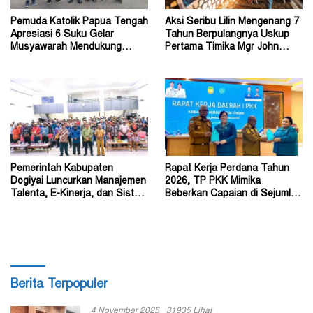
Pemuda Katolik Papua Tengah
Aksi Seribu Lilin Mengenang 7
Apresiasi 6 Suku Gelar
Tahun Berpulangnya Uskup
Musyawarah Mendukung
Pertama Timika Mgr John
Perda Jadi Acuan Dewan
Philip Saklil, Pr
Pemerintah Kabupaten
Rapat Kerja Perdana Tahun
Dogiyai Luncurkan Manajemen
2026, TP PKK Mimika
Talenta, E-Kinerja, dan Sistem
Beberkan Capaian di Sejumlah
Dokumen Digital
Sektor Strategis
Berita Terpopuler
4 November 2025
31935 Lihat