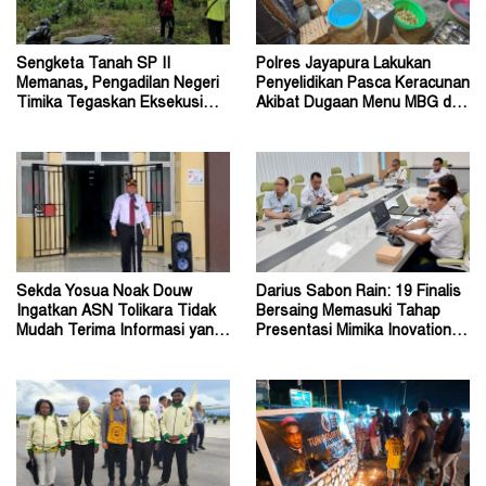
Sengketa Tanah SP II
Polres Jayapura Lakukan
Memanas, Pengadilan Negeri
Penyelidikan Pasca Keracunan
Timika Tegaskan Eksekusi
Akibat Dugaan Menu MBG di
Bukan Pemeriksaan Ulang
Depapre
Sekda Yosua Noak Douw
Darius Sabon Rain: 19 Finalis
Ingatkan ASN Tolikara Tidak
Bersaing Memasuki Tahap
Mudah Terima Informasi yang
Presentasi Mimika Inovation
Belum Akurat
Week 2026