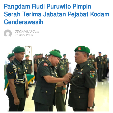
Pangdam Rudi Puruwito Pimpin
Serah Terima Jabatan Pejabat Kodam
Cenderawasih
ODIYAIWUU.com
27 April 2025