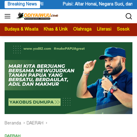
Langsung
Breaking News
Puisi: Altar Honai, Negara Suci, dan Utusan Langit Karya Siswa
ke
konten
Budaya & Wisata
Khas & Unik
Olahraga
Literasi
Sosok
B
Beranda
DAERAH
DAERAH