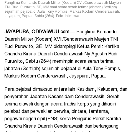
Panglima Komando Daerah Militer (Kodam) XVII/Cenderawasih Mayjen
TNI Rudi Puruwito, SE, MM saat acara serah terima jabatan (Sertijab)
sejumlah pejabat di Aula Tony Rompis, Markas Kodam Cenderawasih,
Jayapura, Papua, Sabtu (26/4). Foto: Istimewa
JAYAPURA, ODIYAIWUU.com
— Panglima Komando
Daerah Militer (Kodam) XVII/Cenderawasih Mayjen TNI
Rudi Puruwito, SE, MM didampingi Ketua Persit Kartika
Chandra Kirana Daerah Cenderawasih Ny Agustin Rudi
Puruwito, Sabtu (26/4) memimpin acara serah terima
jabatan (Sertijab) sejumlah pejabat di Aula Tony Rompis,
Markas Kodam Cenderawasih, Jayapura, Papua.
Para pejabat dimaksud antara lain Kazidam, Kakudam, dan
penyerahan Jabatan Kasansidam Cenderawasih. Serah
terima diawali dengan acara tradisi korps yang dihadiri
pejabat dan perwakilan perwira, bintara, tamtama,
pegawai negeri sipil (PNS) serta Pengurus Persit Kartika
Chandra Kirana Daerah Cenderawasih dan berlangsung