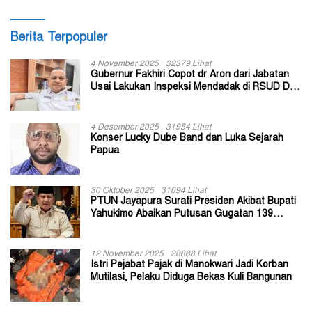
Berita Terpopuler
4 November 2025
32379 Lihat
Gubernur Fakhiri Copot dr Aron dari Jabatan
Usai Lakukan Inspeksi Mendadak di RSUD Dok
II Jayapura
4 Desember 2025
31954 Lihat
Konser Lucky Dube Band dan Luka Sejarah
Papua
30 Oktober 2025
31094 Lihat
PTUN Jayapura Surati Presiden Akibat Bupati
Yahukimo Abaikan Putusan Gugatan 139
Kepala Kampung
12 November 2025
28888 Lihat
Istri Pejabat Pajak di Manokwari Jadi Korban
Mutilasi, Pelaku Diduga Bekas Kuli Bangunan