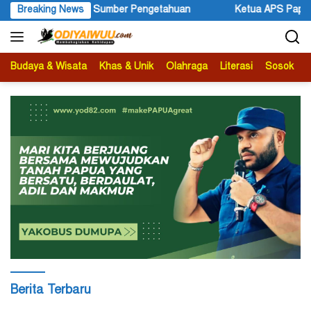
Langsung
Breaking News
Ketua APS Papua Pegunungan Sonni Lokobal: Kalau Mau KPK 
ke
konten
Budaya & Wisata
Khas & Unik
Olahraga
Literasi
Sosok
B
Odiyaiwuu.com
Berita Terbaru
|