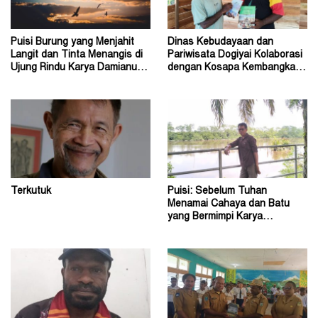
Puisi Burung yang Menjahit
Dinas Kebudayaan dan
Langit dan Tinta Menangis di
Pariwisata Dogiyai Kolaborasi
Ujung Rindu Karya Damianus
dengan Kosapa Kembangkan
Ose Wotan
Taman Baca
Terkutuk
Puisi: Sebelum Tuhan
Menamai Cahaya dan Batu
yang Bermimpi Karya
Damianus Ose Wotan