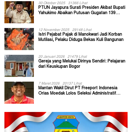
30 Oktober 2025
31366 Lihat
PTUN Jayapura Surati Presiden Akibat Bupati
Yahukimo Abaikan Putusan Gugatan 139
Kepala Kampung
12 November 2025
29148 Lihat
Istri Pejabat Pajak di Manokwari Jadi Korban
Mutilasi, Pelaku Diduga Bekas Kuli Bangunan
20 Januari 2026
21479 Lihat
Gereja yang Melukai Dirinya Sendiri: Pelajaran
dari Keuskupan Bogor
7 Maret 2026
20137 Lihat
Mantan Wakil Dirut PT Freeport Indonesia
Orias Moedak Lolos Seleksi Administratif
Calon ADK OJK