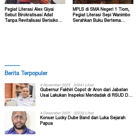
Pegiat Literasi Alex Giyai
MPLS di SMA Negeri 1 Tiom,
Sebut Birokratisasi Adat
Pegiat Literasi Sepi Wanimbo
Tanpa Revitalisasi Berisiko
Serahkan Buku Bertema
Sekadar Simbol
Papua
Berita Terpopuler
4 November 2025
32641 Lihat
Gubernur Fakhiri Copot dr Aron dari Jabatan
Usai Lakukan Inspeksi Mendadak di RSUD Dok
II Jayapura
4 Desember 2025
32232 Lihat
Konser Lucky Dube Band dan Luka Sejarah
Papua