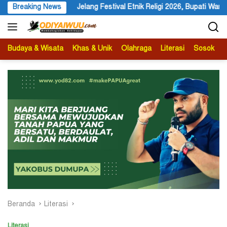
Langsung
Etnik Religi 2026, Bupati Wandik Ajak Wisatawan Mancanegara Datang 
Breaking News
ke
konten
Budaya & Wisata
Khas & Unik
Olahraga
Literasi
Sosok
B
Beranda
Literasi
Literasi