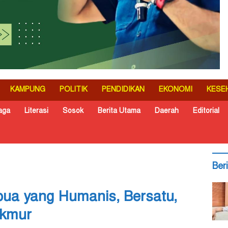
KAMPUNG
POLITIK
PENDIDIKAN
EKONOMI
KESE
aga
Literasi
Sosok
Berita Utama
Daerah
Editorial
Ber
ua yang Humanis, Bersatu,
akmur