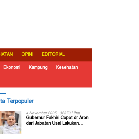
HATAN
OPINI
EDITORIAL
Ekonomi
Kampung
Kesehatan
ita Terpopuler
4 November 2025
32379 Lihat
Gubernur Fakhiri Copot dr Aron
dari Jabatan Usai Lakukan
Inspeksi Mendadak di RSUD Dok
II Jayapura