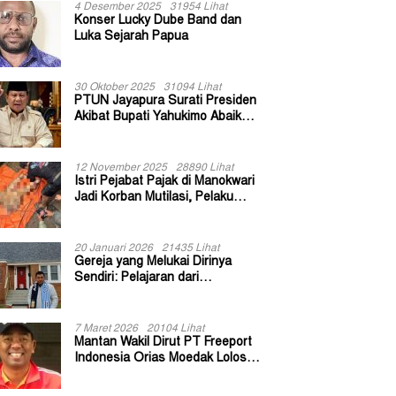
4 Desember 2025
31954 Lihat
Konser Lucky Dube Band dan
Luka Sejarah Papua
30 Oktober 2025
31094 Lihat
PTUN Jayapura Surati Presiden
Akibat Bupati Yahukimo Abaikan
Putusan Gugatan 139 Kepala
Kampung
12 November 2025
28890 Lihat
Istri Pejabat Pajak di Manokwari
Jadi Korban Mutilasi, Pelaku
Diduga Bekas Kuli Bangunan
20 Januari 2026
21435 Lihat
Gereja yang Melukai Dirinya
Sendiri: Pelajaran dari
Keuskupan Bogor
7 Maret 2026
20104 Lihat
Mantan Wakil Dirut PT Freeport
Indonesia Orias Moedak Lolos
Seleksi Administratif Calon ADK
OJK