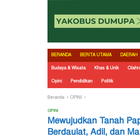
BERANDA
BERITA UTAMA
DAERAH
Budaya & Wisata
Khas & Unik
Olahr
Opini
Pendidikan
Politik
Beranda
OPINI
OPINI
Mewujudkan Tanah Pap
Berdaulat, Adil, dan M