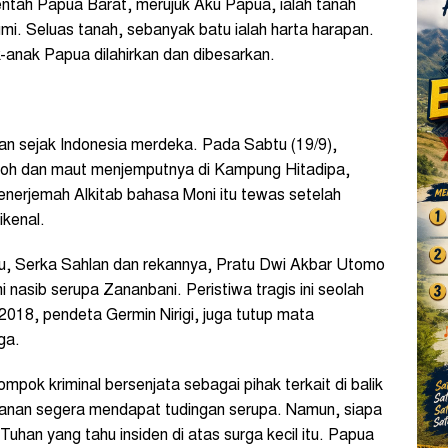
ntah Papua Barat, merujuk Aku Papua, ialah tanah
bumi. Seluas tanah, sebanyak batu ialah harta harapan.
k-anak Papua dilahirkan dan dibesarkan.
n sejak Indonesia merdeka. Pada Sabtu (19/9),
boh dan maut menjemputnya di Kampung Hitadipa,
Penerjemah Alkitab bahasa Moni itu tewas setelah
ikenal.
u, Serka Sahlan dan rekannya, Pratu Dwi Akbar Utomo
nasib serupa Zananbani. Peristiwa tragis ini seolah
018, pendeta Germin Nirigi, juga tutup mata
ga.
mpok kriminal bersenjata sebagai pihak terkait di balik
amanan segera mendapat tudingan serupa. Namun, siapa
han yang tahu insiden di atas surga kecil itu. Papua