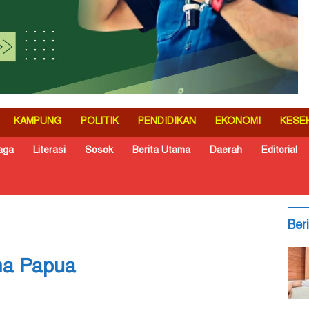
KAMPUNG
POLITIK
PENDIDIKAN
EKONOMI
KESE
aga
Literasi
Sosok
Berita Utama
Daerah
Editorial
Ber
ma Papua