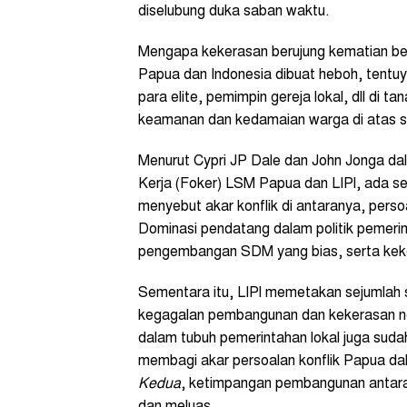
diselubung duka saban waktu.
Mengapa kekerasan berujung kematian begit
Papua dan Indonesia dibuat heboh, tent
para elite, pemimpin gereja lokal, dll di 
keamanan dan kedamaian warga di atas su
Menurut Cypri JP Dale dan John Jonga d
Kerja (Foker) LSM Papua dan LIPI, ada s
menyebut akar konflik di antaranya, pers
Dominasi pendatang dalam politik pemeri
pengembangan SDM yang bias, serta keker
Sementara itu, LIPI memetakan sejumlah su
kegagalan pembangunan dan kekerasan n
dalam tubuh pemerintahan lokal juga sud
membagi akar persoalan konflik Papua da
Kedua
, ketimpangan pembangunan antar