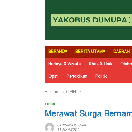
BERANDA
BERITA UTAMA
DAERAH
Budaya & Wisata
Khas & Unik
Olahr
Opini
Pendidikan
Politik
Beranda
OPINI
OPINI
Merawat Surga Berna
ODIYAIWUU.com
11 April 2024