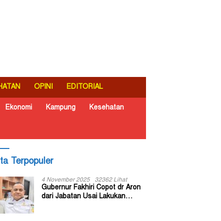
HATAN
OPINI
EDITORIAL
Ekonomi
Kampung
Kesehatan
ita Terpopuler
4 November 2025
32362 Lihat
Gubernur Fakhiri Copot dr Aron
dari Jabatan Usai Lakukan
Inspeksi Mendadak di RSUD Dok
II Jayapura