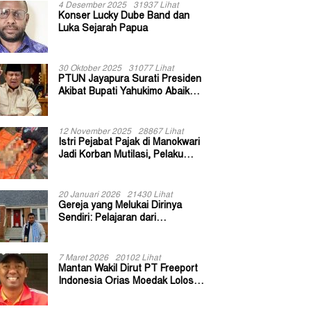
4 Desember 2025
31937 Lihat
Konser Lucky Dube Band dan
Luka Sejarah Papua
30 Oktober 2025
31077 Lihat
PTUN Jayapura Surati Presiden
Akibat Bupati Yahukimo Abaikan
Putusan Gugatan 139 Kepala
Kampung
12 November 2025
28867 Lihat
Istri Pejabat Pajak di Manokwari
Jadi Korban Mutilasi, Pelaku
Diduga Bekas Kuli Bangunan
20 Januari 2026
21430 Lihat
Gereja yang Melukai Dirinya
Sendiri: Pelajaran dari
Keuskupan Bogor
7 Maret 2026
20102 Lihat
Mantan Wakil Dirut PT Freeport
Indonesia Orias Moedak Lolos
Seleksi Administratif Calon ADK
OJK