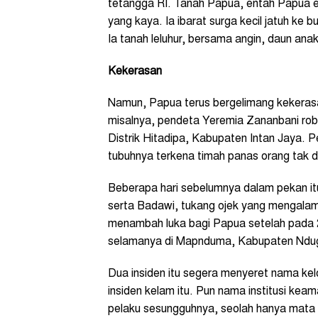
tetangga RI. Tanah Papua, entah Papua e
yang kaya. Ia ibarat surga kecil jatuh ke 
Ia tanah leluhur, bersama angin, daun ana
Kekerasan
Namun, Papua terus bergelimang kekerasa
misalnya, pendeta Yeremia Zananbani ro
Distrik Hitadipa, Kabupaten Intan Jaya. 
tubuhnya terkena timah panas orang tak d
Beberapa hari sebelumnya dalam pekan it
serta Badawi, tukang ojek yang mengalami 
menambah luka bagi Papua setelah pada 2
selamanya di Mapnduma, Kabupaten Ndu
Dua insiden itu segera menyeret nama kelo
insiden kelam itu. Pun nama institusi ke
pelaku sesungguhnya, seolah hanya mata Tu