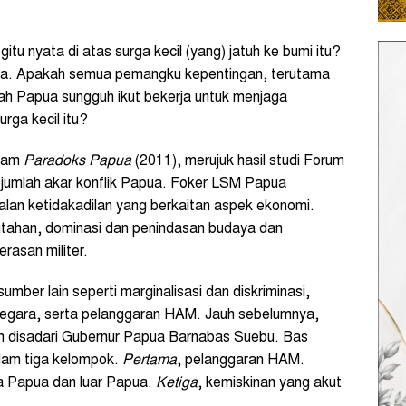
u nyata di atas surga kecil (yang) jatuh ke bumi itu?
uya. Apakah semua pemangku kepentingan, terutama
tanah Papua sungguh ikut bekerja untuk menjaga
rga kecil itu?
alam
Paradoks Papua
(2011), merujuk hasil studi Forum
ejumlah akar konflik Papua. Foker LSM Papua
oalan ketidakadilan yang berkaitan aspek ekonomi.
ntahan, dominasi dan penindasan budaya dan
asan militer.
mber lain seperti marginalisasi dan diskriminasi,
egara, serta pelanggaran HAM. Jauh sebelumnya,
ah disadari Gubernur Papua Barnabas Suebu. Bas
lam tiga kelompok.
Pertama
, pelanggaran HAM.
a Papua dan luar Papua.
Ketiga
, kemiskinan yang akut