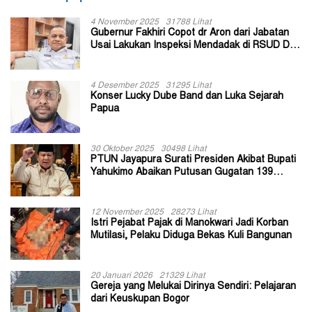
4 November 2025
31788 Lihat
Gubernur Fakhiri Copot dr Aron dari Jabatan
Usai Lakukan Inspeksi Mendadak di RSUD Dok
II Jayapura
4 Desember 2025
31295 Lihat
Konser Lucky Dube Band dan Luka Sejarah
Papua
30 Oktober 2025
30498 Lihat
PTUN Jayapura Surati Presiden Akibat Bupati
Yahukimo Abaikan Putusan Gugatan 139
Kepala Kampung
12 November 2025
28273 Lihat
Istri Pejabat Pajak di Manokwari Jadi Korban
Mutilasi, Pelaku Diduga Bekas Kuli Bangunan
20 Januari 2026
21329 Lihat
Gereja yang Melukai Dirinya Sendiri: Pelajaran
dari Keuskupan Bogor