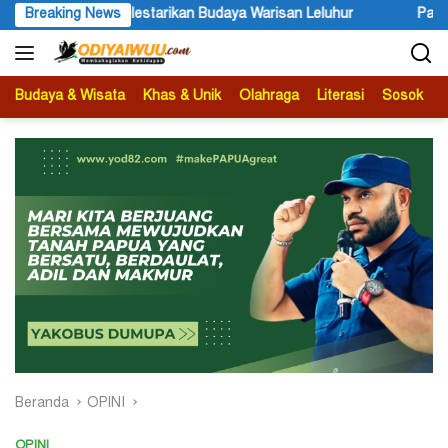
Langsung
a Warisan Leluhur
Breaking News
Partai NasDem Serius Dorong Pemekaran 
ke
konten
Budaya & Wisata
Khas & Unik
Olahraga
Literasi
Sosok
B
Beranda
OPINI
OPINI