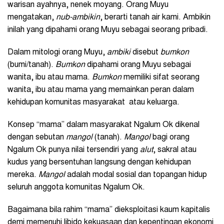
warisan ayahnya, nenek moyang. Orang Muyu
mengatakan,
nub-ambikin
, berarti tanah air kami. Ambikin
inilah yang dipahami orang Muyu sebagai seorang pribadi.
Dalam mitologi orang Muyu,
ambiki
disebut
bumkon
(bumi/tanah).
Bumkon
dipahami orang Muyu sebagai
wanita, ibu atau mama.
Bumkon
memiliki sifat seorang
wanita, ibu atau mama yang memainkan peran dalam
kehidupan komunitas masyarakat atau keluarga.
Konsep “mama” dalam masyarakat Ngalum Ok dikenal
dengan sebutan
mangol
(tanah).
Mangol
bagi orang
Ngalum Ok punya nilai tersendiri yang
alut
, sakral atau
kudus yang bersentuhan langsung dengan kehidupan
mereka.
Mangol
adalah modal sosial dan topangan hidup
seluruh anggota komunitas Ngalum Ok.
Bagaimana bila rahim “mama” dieksploitasi kaum kapitalis
demi memenuhi libido kekuasaan dan kepentingan ekonomi