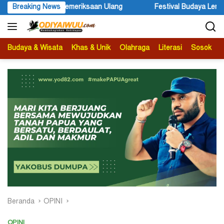
Langsung
eriksaan Ulang
Breaking News
Festival Budaya Lembah Baliem Resmi Dibu
ke
konten
Budaya & Wisata
Khas & Unik
Olahraga
Literasi
Sosok
B
Beranda
OPINI
OPINI