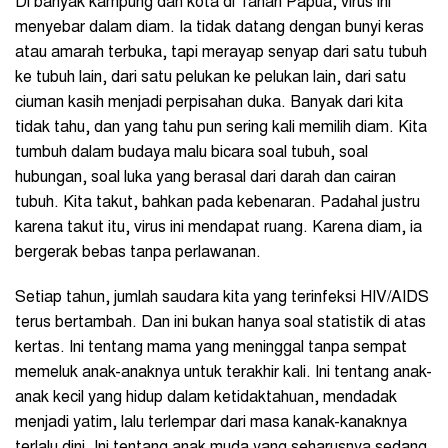
Di banyak kampung dan kota di Tanah Papua, virus ini
menyebar dalam diam. Ia tidak datang dengan bunyi keras
atau amarah terbuka, tapi merayap senyap dari satu tubuh
ke tubuh lain, dari satu pelukan ke pelukan lain, dari satu
ciuman kasih menjadi perpisahan duka. Banyak dari kita
tidak tahu, dan yang tahu pun sering kali memilih diam. Kita
tumbuh dalam budaya malu bicara soal tubuh, soal
hubungan, soal luka yang berasal dari darah dan cairan
tubuh. Kita takut, bahkan pada kebenaran. Padahal justru
karena takut itu, virus ini mendapat ruang. Karena diam, ia
bergerak bebas tanpa perlawanan.
Setiap tahun, jumlah saudara kita yang terinfeksi HIV/AIDS
terus bertambah. Dan ini bukan hanya soal statistik di atas
kertas. Ini tentang mama yang meninggal tanpa sempat
memeluk anak-anaknya untuk terakhir kali. Ini tentang anak-
anak kecil yang hidup dalam ketidaktahuan, mendadak
menjadi yatim, lalu terlempar dari masa kanak-kanaknya
terlalu dini. Ini tentang anak muda yang seharusnya sedang