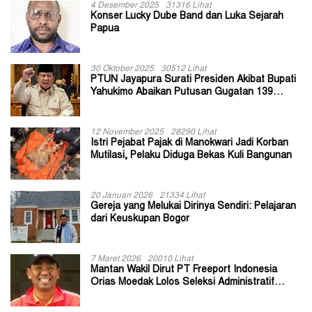
4 Desember 2025
31316 Lihat
Konser Lucky Dube Band dan Luka Sejarah
Papua
30 Oktober 2025
30512 Lihat
PTUN Jayapura Surati Presiden Akibat Bupati
Yahukimo Abaikan Putusan Gugatan 139
Kepala Kampung
12 November 2025
28290 Lihat
Istri Pejabat Pajak di Manokwari Jadi Korban
Mutilasi, Pelaku Diduga Bekas Kuli Bangunan
20 Januari 2026
21334 Lihat
Gereja yang Melukai Dirinya Sendiri: Pelajaran
dari Keuskupan Bogor
7 Maret 2026
20010 Lihat
Mantan Wakil Dirut PT Freeport Indonesia
Orias Moedak Lolos Seleksi Administratif
Calon ADK OJK