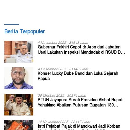
Berita Terpopuler
4 November 2025
31643 Lihat
Gubernur Fakhiri Copot dr Aron dari Jabatan
Usai Lakukan Inspeksi Mendadak di RSUD Dok
II Jayapura
4 Desember 2025
31148 Lihat
Konser Lucky Dube Band dan Luka Sejarah
Papua
30 Oktober 2025
30374 Lihat
PTUN Jayapura Surati Presiden Akibat Bupati
Yahukimo Abaikan Putusan Gugatan 139
Kepala Kampung
12 November 2025
28117 Lihat
Istri Pejabat Pajak di Manokwari Jadi Korban