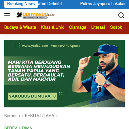
Langsung
Polres Jayapura Lakukan Penyelidikan Pasca Keracunan Akibat Du
Breaking News
ke
konten
Budaya & Wisata
Khas & Unik
Olahraga
Literasi
Sosok
B
Beranda
BERITA UTAMA
BERITA UTAMA