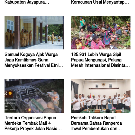
Kabupaten Jayapura
Keracunan Usai Menyantap
Diperkirakan Ratusan Orang
Menu Program MBG
Samuel Kogoya Ajak Warga
125.931 Lebih Warga Sipil
Jaga Kamtibmas Guna
Papua Mengungsi, Palang
Menyukseskan Festival Etnik
Merah Internasional Diminta
Religi dan HUT RI
Segera Turun Tangan
Tentara Organisasi Papua
Pemkab Tolikara Rapat
Merdeka Tembak Mati 4
Bersama Bahas Ranperda
Pekerja Proyek Jalan Nasional
Ihwal Pembentukan dan
di Kabupaten Tolikara
Susunan Perangkat Daerah