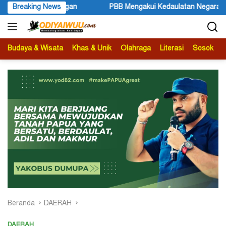
Langsung
gakui Kedaulatan Negara Maluku Selatan (2)
Breaking News
Kejaksaan Ne
ke
konten
Budaya & Wisata
Khas & Unik
Olahraga
Literasi
Sosok
B
Beranda
DAERAH
DAERAH