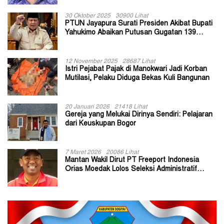
30 Oktober 2025
30900 Lihat
PTUN Jayapura Surati Presiden Akibat Bupati
Yahukimo Abaikan Putusan Gugatan 139
Kepala Kampung
12 November 2025
28687 Lihat
Istri Pejabat Pajak di Manokwari Jadi Korban
Mutilasi, Pelaku Diduga Bekas Kuli Bangunan
20 Januari 2026
21418 Lihat
Gereja yang Melukai Dirinya Sendiri: Pelajaran
dari Keuskupan Bogor
7 Maret 2026
20086 Lihat
Mantan Wakil Dirut PT Freeport Indonesia
Orias Moedak Lolos Seleksi Administratif
Calon ADK OJK