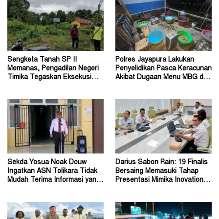
Sengketa Tanah SP II
Polres Jayapura Lakukan
Memanas, Pengadilan Negeri
Penyelidikan Pasca Keracunan
Timika Tegaskan Eksekusi
Akibat Dugaan Menu MBG di
Bukan Pemeriksaan Ulang
Depapre
Sekda Yosua Noak Douw
Darius Sabon Rain: 19 Finalis
Ingatkan ASN Tolikara Tidak
Bersaing Memasuki Tahap
Mudah Terima Informasi yang
Presentasi Mimika Inovation
Belum Akurat
Week 2026