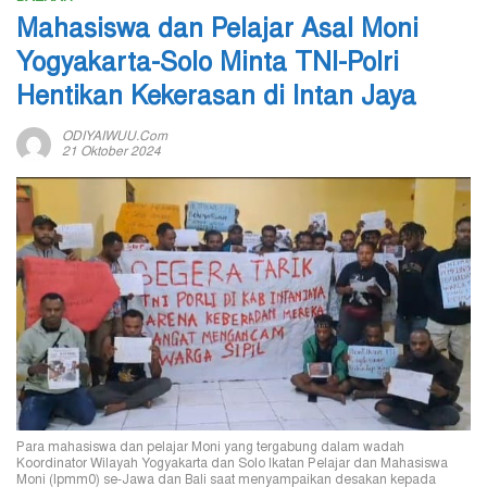
Mahasiswa dan Pelajar Asal Moni
Yogyakarta-Solo Minta TNI-Polri
Hentikan Kekerasan di Intan Jaya
ODIYAIWUU.com
21 Oktober 2024
Para mahasiswa dan pelajar Moni yang tergabung dalam wadah
Koordinator Wilayah Yogyakarta dan Solo Ikatan Pelajar dan Mahasiswa
Moni (Ipmm0) se-Jawa dan Bali saat menyampaikan desakan kepada