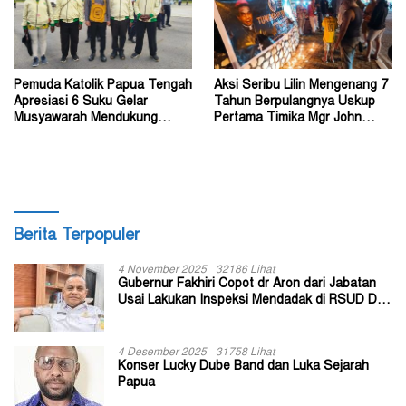
Pemuda Katolik Papua Tengah
Aksi Seribu Lilin Mengenang 7
Apresiasi 6 Suku Gelar
Tahun Berpulangnya Uskup
Musyawarah Mendukung
Pertama Timika Mgr John
Perda Jadi Acuan Dewan
Philip Saklil, Pr
Berita Terpopuler
4 November 2025
32186 Lihat
Gubernur Fakhiri Copot dr Aron dari Jabatan
Usai Lakukan Inspeksi Mendadak di RSUD Dok
II Jayapura
4 Desember 2025
31758 Lihat
Konser Lucky Dube Band dan Luka Sejarah
Papua