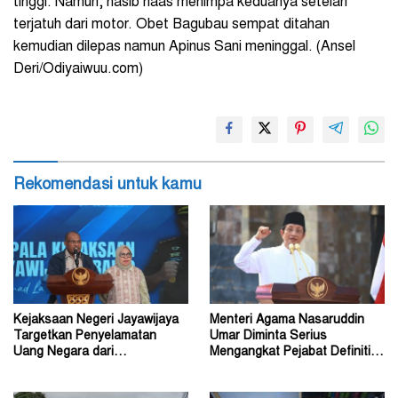
tinggi. Namun, nasib naas menimpa keduanya setelah
terjatuh dari motor. Obet Bagubau sempat ditahan
kemudian dilepas namun Apinus Sani meninggal. (Ansel
Deri/Odiyaiwuu.com)
Rekomendasi untuk kamu
Kejaksaan Negeri Jayawijaya
Menteri Agama Nasaruddin
Targetkan Penyelamatan
Umar Diminta Serius
Uang Negara dari
Mengangkat Pejabat Definitif
Penanganan Perkara Korupsi
Dirjen Bimas Katolik