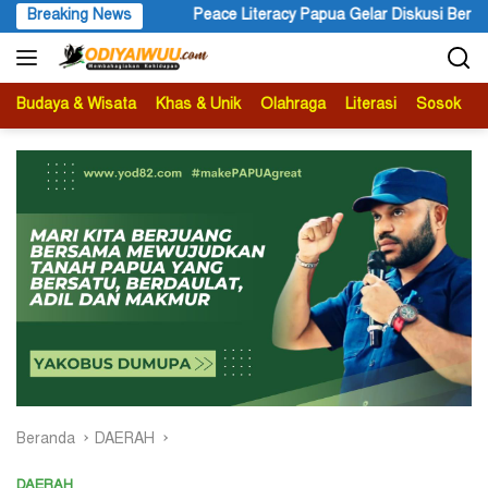
Langsung
rx
Breaking News
Peace Literacy Papua Gelar Diskusi Bertajuk Pengalama
ke
konten
Budaya & Wisata
Khas & Unik
Olahraga
Literasi
Sosok
B
Beranda
DAERAH
DAERAH