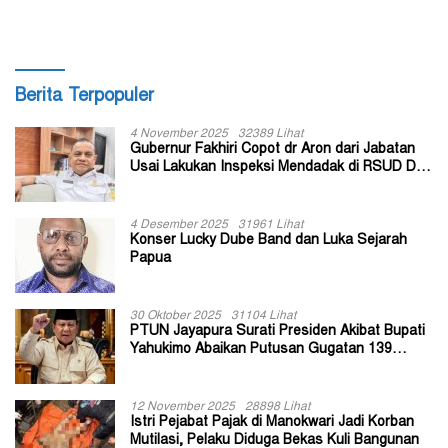
Berita Terpopuler
4 November 2025
32389 Lihat
Gubernur Fakhiri Copot dr Aron dari Jabatan
Usai Lakukan Inspeksi Mendadak di RSUD Dok
II Jayapura
4 Desember 2025
31961 Lihat
Konser Lucky Dube Band dan Luka Sejarah
Papua
30 Oktober 2025
31104 Lihat
PTUN Jayapura Surati Presiden Akibat Bupati
Yahukimo Abaikan Putusan Gugatan 139
Kepala Kampung
12 November 2025
28898 Lihat
Istri Pejabat Pajak di Manokwari Jadi Korban
Mutilasi, Pelaku Diduga Bekas Kuli Bangunan