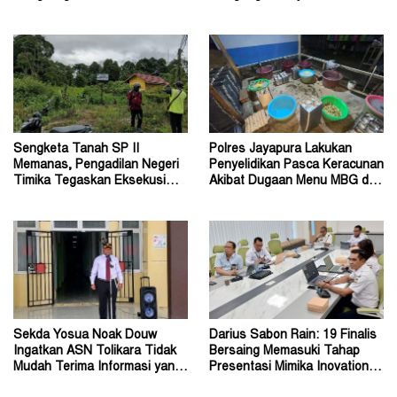
Penanganan Perkara Korupsi
Dirjen Bimas Katolik
Sengketa Tanah SP II
Polres Jayapura Lakukan
Memanas, Pengadilan Negeri
Penyelidikan Pasca Keracunan
Timika Tegaskan Eksekusi
Akibat Dugaan Menu MBG di
Bukan Pemeriksaan Ulang
Depapre
Sekda Yosua Noak Douw
Darius Sabon Rain: 19 Finalis
Ingatkan ASN Tolikara Tidak
Bersaing Memasuki Tahap
Mudah Terima Informasi yang
Presentasi Mimika Inovation
Belum Akurat
Week 2026