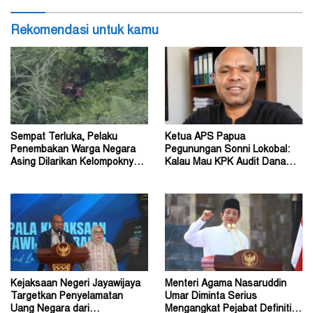
Rekomendasi untuk kamu
Sempat Terluka, Pelaku
Ketua APS Papua
Penembakan Warga Negara
Pegunungan Sonni Lokobal:
Asing Dilarikan Kelompoknya
Kalau Mau KPK Audit Dana
ke Dalam Hutan
Otsus Seluruh Tanah Papua
Kejaksaan Negeri Jayawijaya
Menteri Agama Nasaruddin
Targetkan Penyelamatan
Umar Diminta Serius
Uang Negara dari
Mengangkat Pejabat Definitif