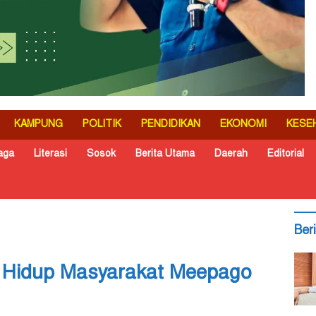
KAMPUNG
POLITIK
PENDIDIKAN
EKONOMI
KESE
aga
Literasi
Sosok
Berita Utama
Daerah
Editorial
Ber
h Hidup Masyarakat Meepago