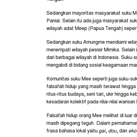
Sedangkan mayoritas masyarakat suku Me
Paniai. Selain itu ada juga masyarakat su
wilayah adat Meep (Papua Tengah) sepert
Sedangkan suku Amungme mendiami wilay
menempati wilayah pesisir Mimika. Selain 
dari berbagai wilayah di Indonesia. Suku
mengabdi di bidang sosial keagamaan maup
Komunitas suku Mee seperti juga suku-suku 
falsafah hidup yang masih terawat hingga s
ritus-ritus budaya, seni tari, ukir hingga
kesadaran kolektif pada nilai-nilai warisan l
Falsafah hidup orang Mee melihat di luar 
masih dipegang teguh. Dalam pemahaman 
frasa bahasa lokal yaitu
gai
,
dou
, dan
eko