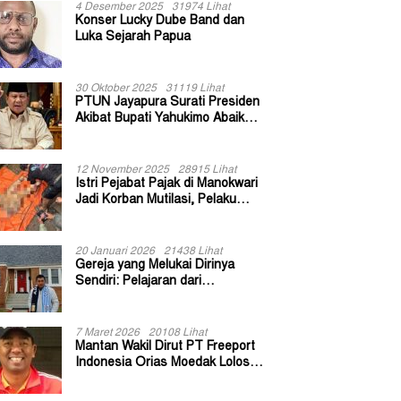
4 Desember 2025
31974 Lihat
Konser Lucky Dube Band dan
Luka Sejarah Papua
30 Oktober 2025
31119 Lihat
PTUN Jayapura Surati Presiden
Akibat Bupati Yahukimo Abaikan
Putusan Gugatan 139 Kepala
Kampung
12 November 2025
28915 Lihat
Istri Pejabat Pajak di Manokwari
Jadi Korban Mutilasi, Pelaku
Diduga Bekas Kuli Bangunan
20 Januari 2026
21438 Lihat
Gereja yang Melukai Dirinya
Sendiri: Pelajaran dari
Keuskupan Bogor
7 Maret 2026
20108 Lihat
Mantan Wakil Dirut PT Freeport
Indonesia Orias Moedak Lolos
Seleksi Administratif Calon ADK
OJK