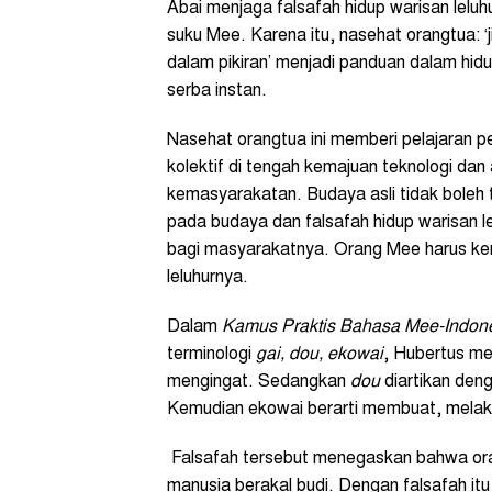
Abai menjaga falsafah hidup warisan lelu
suku Mee. Karena itu, nasehat orangtua: 
dalam pikiran’ menjadi panduan dalam hi
serba instan.
Nasehat orangtua ini memberi pelajaran p
kolektif di tengah kemajuan teknologi da
kemasyarakatan. Budaya asli tidak boleh t
pada budaya dan falsafah hidup warisan le
bagi masyarakatnya. Orang Mee harus kem
leluhurnya.
Dalam
Kamus Praktis Bahasa Mee-Indon
terminologi
gai, dou, ekowai
, Hubertus m
mengingat. Sedangkan
dou
diartikan den
Kemudian ekowai berarti membuat, melak
Falsafah tersebut menegaskan bahwa or
manusia berakal budi. Dengan falsafah itu 