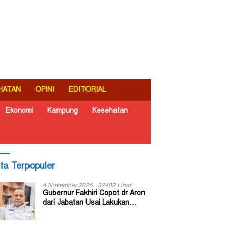
HATAN
OPINI
EDITORIAL
Ekonomi
Kampung
Kesehatan
ita Terpopuler
4 November 2025
32402 Lihat
Gubernur Fakhiri Copot dr Aron
dari Jabatan Usai Lakukan
Inspeksi Mendadak di RSUD Dok
II Jayapura