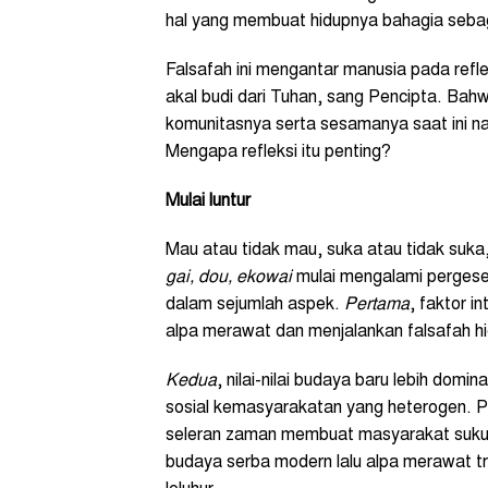
hal yang membuat hidupnya bahagia sebag
Falsafah ini mengantar manusia pada ref
akal budi dari Tuhan, sang Pencipta. Bah
komunitasnya serta sesamanya saat ini nam
Mengapa refleksi itu penting?
Mulai luntur
Mau atau tidak mau, suka atau tidak suka,
gai, dou, ekowai
mulai mengalami pergesera
dalam sejumlah aspek.
Pertama
, faktor i
alpa merawat dan menjalankan falsafah h
Kedua
, nilai-nilai budaya baru lebih dom
sosial kemasyarakatan yang heterogen. P
seleran zaman membuat masyarakat suku 
budaya serba modern lalu alpa merawat tra