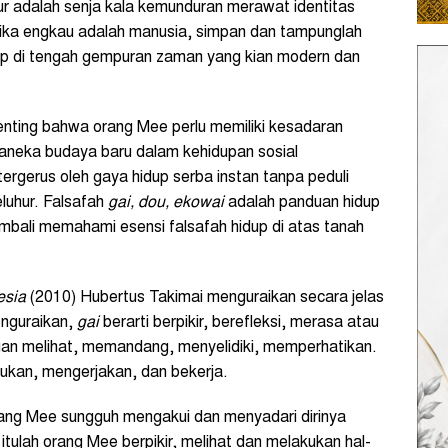
hur adalah senja kala kemunduran merawat identitas
‘jika engkau adalah manusia, simpan dan tampunglah
dup di tengah gempuran zaman yang kian modern dan
enting bahwa orang Mee perlu memiliki kesadaran
n aneka budaya baru dalam kehidupan sosial
ergerus oleh gaya hidup serba instan tanpa peduli
luhur. Falsafah
gai, dou, ekowai
adalah panduan hidup
bali memahami esensi falsafah hidup di atas tanah
esia
(2010) Hubertus Takimai menguraikan secara jelas
enguraikan,
gai
berarti berpikir, berefleksi, merasa atau
gan melihat, memandang, menyelidiki, memperhatikan.
ukan, mengerjakan, dan bekerja.
ang Mee sungguh mengakui dan menyadari dirinya
itulah orang Mee berpikir, melihat dan melakukan hal-