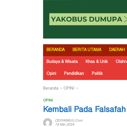
BERANDA
BERITA UTAMA
DAERAH
Budaya & Wisata
Khas & Unik
Olahr
Opini
Pendidikan
Politik
Beranda
OPINI
OPINI
Kembali Pada Falsafa
ODIYAIWUU.com
19 Mei 2024