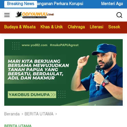
Langsung
Korupsi
Breaking News
Menteri Agama Nasaruddin Umar Diminta Serius Meng
ke
konten
Budaya & Wisata
Khas & Unik
Olahraga
Literasi
Sosok
B
Beranda
BERITA UTAMA
BERITA UTAMA