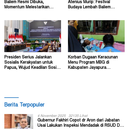
Baliem Resmi Dibuka,
Atenius Murip: Festival
Momentum Melestarikan
Budaya Lembah Baliem
Budaya Warisan Leluhur
Dongkrak UMKM
Presiden Serius Jalankan
Korban Dugaan Keracunan
Sosialis Kerakyatan untuk
Menu Program MBG di
Papua, Wujud Keadilan Sosial
Kabupaten Jayapura
bagi Masyarakat
Diperkirakan Ratusan Orang
Berita Terpopuler
4 November 2025
32135 Lihat
Gubernur Fakhiri Copot dr Aron dari Jabatan
Usai Lakukan Inspeksi Mendadak di RSUD Dok