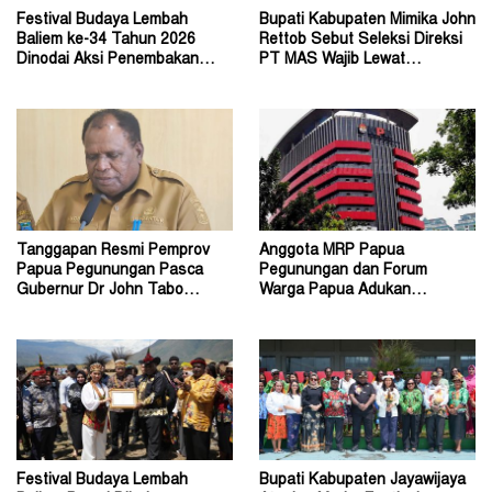
Festival Budaya Lembah
Bupati Kabupaten Mimika John
Baliem ke-34 Tahun 2026
Rettob Sebut Seleksi Direksi
Dinodai Aksi Penembakan
PT MAS Wajib Lewat
Oleh Orang Tak Dikenal
Mekanisme RUPS
Tanggapan Resmi Pemprov
Anggota MRP Papua
Papua Pegunungan Pasca
Pegunungan dan Forum
Gubernur Dr John Tabo
Warga Papua Adukan
Diadukan ke KPK RI
Gubernur John Tabo ke KPK
Festival Budaya Lembah
Bupati Kabupaten Jayawijaya