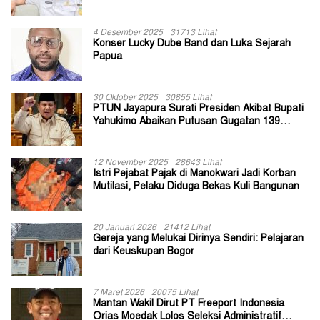
II Jayapura
4 Desember 2025
31713 Lihat
Konser Lucky Dube Band dan Luka Sejarah
Papua
30 Oktober 2025
30855 Lihat
PTUN Jayapura Surati Presiden Akibat Bupati
Yahukimo Abaikan Putusan Gugatan 139
Kepala Kampung
12 November 2025
28643 Lihat
Istri Pejabat Pajak di Manokwari Jadi Korban
Mutilasi, Pelaku Diduga Bekas Kuli Bangunan
20 Januari 2026
21412 Lihat
Gereja yang Melukai Dirinya Sendiri: Pelajaran
dari Keuskupan Bogor
7 Maret 2026
20075 Lihat
Mantan Wakil Dirut PT Freeport Indonesia
Orias Moedak Lolos Seleksi Administratif