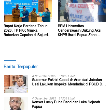
Rapat Kerja Perdana Tahun
BEM Universitas
2026, TP PKK Mimika
Cenderawasih Dukung Aksi
Beberkan Capaian di Sejumlah
KNPB Ihwal Papua Zona
Sektor Strategis
Darurat Militer dan
Kemanusiaan
Berita Terpopuler
4 November 2025
31695 Lihat
Gubernur Fakhiri Copot dr Aron dari Jabatan
Usai Lakukan Inspeksi Mendadak di RSUD Dok
II Jayapura
4 Desember 2025
31206 Lihat
Konser Lucky Dube Band dan Luka Sejarah
Papua