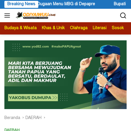
Langsung
 Depapre
Breaking News
Bupati Kabupaten Jayawijaya Atenius Murip: Fest
ke
konten
Budaya & Wisata
Khas & Unik
Olahraga
Literasi
Sosok
B
Beranda
DAERAH
DAERAH