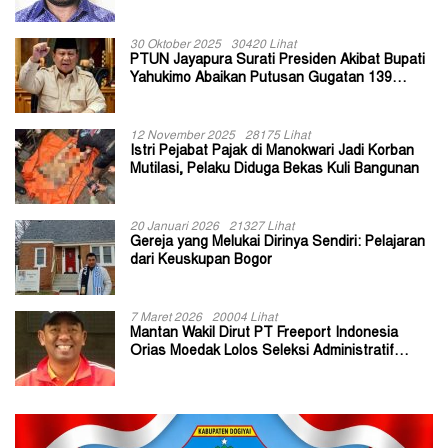
30 Oktober 2025
30420 Lihat
PTUN Jayapura Surati Presiden Akibat Bupati
Yahukimo Abaikan Putusan Gugatan 139
Kepala Kampung
12 November 2025
28175 Lihat
Istri Pejabat Pajak di Manokwari Jadi Korban
Mutilasi, Pelaku Diduga Bekas Kuli Bangunan
20 Januari 2026
21327 Lihat
Gereja yang Melukai Dirinya Sendiri: Pelajaran
dari Keuskupan Bogor
7 Maret 2026
20004 Lihat
Mantan Wakil Dirut PT Freeport Indonesia
Orias Moedak Lolos Seleksi Administratif
Calon ADK OJK