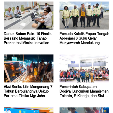
Darius Sabon Rain: 19 Finalis
Pemuda Katolik Papua Tengah
Bersaing Memasuki Tahap
Apresiasi 6 Suku Gelar
Presentasi Mimika Inovation
Musyawarah Mendukung
Week 2026
Perda Jadi Acuan Dewan
Aksi Seribu Lilin Mengenang 7
Pemerintah Kabupaten
Tahun Berpulangnya Uskup
Dogiyai Luncurkan Manajemen
Pertama Timika Mgr John
Talenta, E-Kinerja, dan Sistem
Philip Saklil, Pr
Dokumen Digital