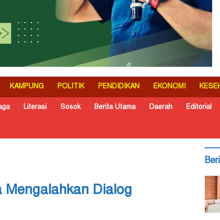
KAMPUNG
POLITIK
PENDIDIKAN
EKONOMI
KESE
aga
Literasi
Sosok
Berita Utama
Daerah
Editorial
Ber
a Mengalahkan Dialog