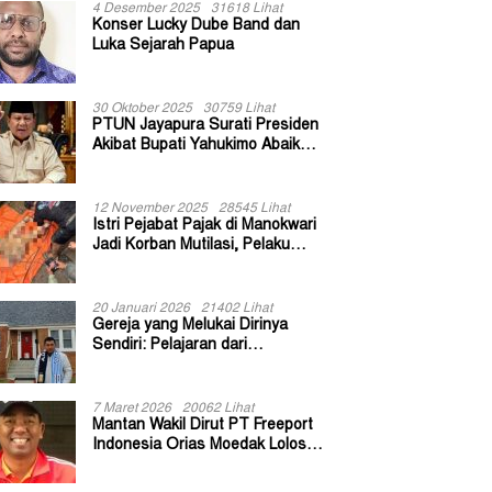
4 Desember 2025
31618 Lihat
Konser Lucky Dube Band dan
Luka Sejarah Papua
30 Oktober 2025
30759 Lihat
PTUN Jayapura Surati Presiden
Akibat Bupati Yahukimo Abaikan
Putusan Gugatan 139 Kepala
Kampung
12 November 2025
28545 Lihat
Istri Pejabat Pajak di Manokwari
Jadi Korban Mutilasi, Pelaku
Diduga Bekas Kuli Bangunan
20 Januari 2026
21402 Lihat
Gereja yang Melukai Dirinya
Sendiri: Pelajaran dari
Keuskupan Bogor
7 Maret 2026
20062 Lihat
Mantan Wakil Dirut PT Freeport
Indonesia Orias Moedak Lolos
Seleksi Administratif Calon ADK
OJK