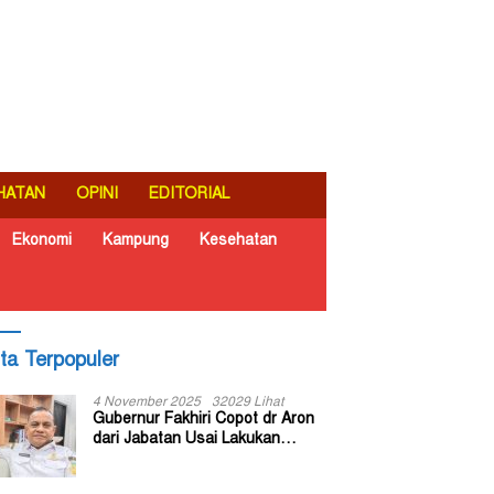
HATAN
OPINI
EDITORIAL
Ekonomi
Kampung
Kesehatan
ita Terpopuler
4 November 2025
32029 Lihat
Gubernur Fakhiri Copot dr Aron
dari Jabatan Usai Lakukan
Inspeksi Mendadak di RSUD Dok
II Jayapura