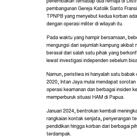
penembakan terhadap dua remaja di Dist
pembangunan Gereja Katolik Santo Fransis
TPNPB yang menyebut kedua korban adalah
dengan operasi militer di wilayah itu.
Pada waktu yang hampir bersamaan, bebe
mengungsi dari sejumlah kampung akibat me
berasal dari salah satu pihak yang berkonf
lewat investigasi independen sebelum bis
Namun, peristiwa ini hanyalah satu babak 
2020, Intan Jaya mulai mendapat sorotan 
operasi keamanan dan berbagai insiden k
memperburuk situasi HAM di Papua.
Januari 2024, bentrokan kembali meningkat
rangkaian kontak senjata, penyerangan t
pendidikan hingga korban dari berbagai pih
terdampak.