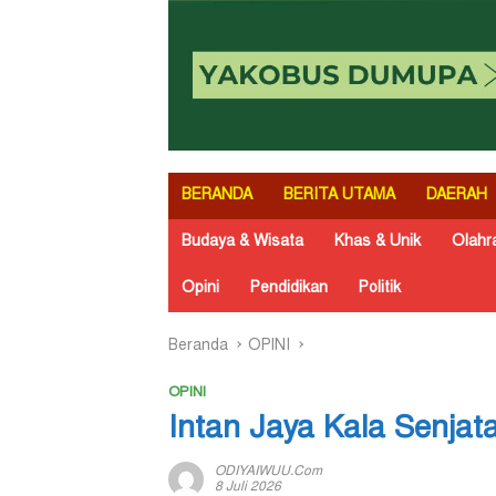
BERANDA
BERITA UTAMA
DAERAH
Budaya & Wisata
Khas & Unik
Olahr
Opini
Pendidikan
Politik
Beranda
OPINI
OPINI
Intan Jaya Kala Senjat
ODIYAIWUU.com
8 Juli 2026