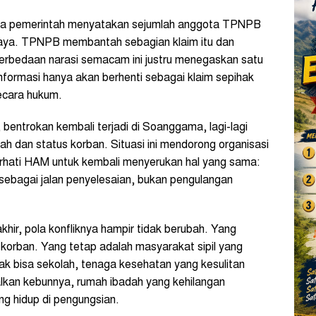
etika pemerintah menyatakan sejumlah anggota TPNPB
Jaya. TPNPB membantah sebagian klaim itu dan
Perbedaan narasi semacam ini justru menegaskan satu
 informasi hanya akan berhenti sebagai klaim sepihak
ecara hukum.
bentrokan kembali terjadi di Soanggama, lagi-lagi
h dan status korban. Situasi ini mendorong organisasi
rhati HAM untuk kembali menyerukan hal yang sama:
 sebagai jalan penyelesaian, bukan pengulangan
rakhir, pola konfliknya hampir tidak berubah. Yang
h korban. Yang tetap adalah masyarakat sipil yang
ak bisa sekolah, tenaga kesehatan yang kesulitan
lkan kebunnya, rumah ibadah yang kehilangan
g hidup di pengungsian.