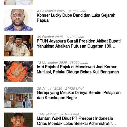
II Jayapura
4 Desember 2025
31983 Lihat
Konser Lucky Dube Band dan Luka Sejarah
Papua
30 Oktober 2025
31126 Lihat
PTUN Jayapura Surati Presiden Akibat Bupati
Yahukimo Abaikan Putusan Gugatan 139
Kepala Kampung
12 November 2025
28920 Lihat
Istri Pejabat Pajak di Manokwari Jadi Korban
Mutilasi, Pelaku Diduga Bekas Kuli Bangunan
20 Januari 2026
21438 Lihat
Gereja yang Melukai Dirinya Sendiri: Pelajaran
dari Keuskupan Bogor
7 Maret 2026
20108 Lihat
Mantan Wakil Dirut PT Freeport Indonesia
Orias Moedak Lolos Seleksi Administratif