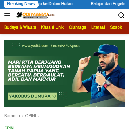
Langsung
a ke Dalam Hutan
Breaking News
Belajar dari Engels untuk Karl Marx
ke
konten
Budaya & Wisata
Khas & Unik
Olahraga
Literasi
Sosok
B
Beranda
OPINI
OPINI