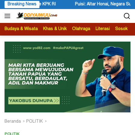
Langsung
 RI
Breaking News
Puisi: Altar Honai, Negara Suci, dan Utusan Langit Kar
ke
konten
Budaya & Wisata
Khas & Unik
Olahraga
Literasi
Sosok
B
Beranda
POLITIK
POLITIK