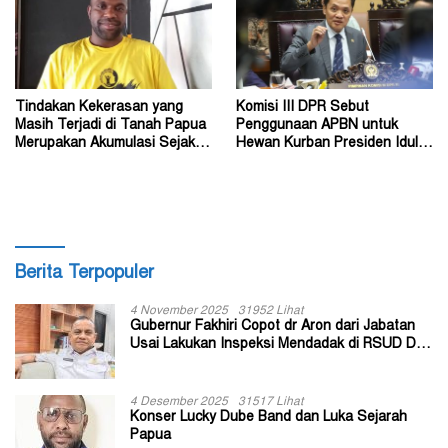
Tindakan Kekerasan yang
Komisi III DPR Sebut
Masih Terjadi di Tanah Papua
Penggunaan APBN untuk
Merupakan Akumulasi Sejak
Hewan Kurban Presiden Idul
Dahulu
Adha 1447 Hijriah Tidak Salah
Berita Terpopuler
4 November 2025
31952 Lihat
Gubernur Fakhiri Copot dr Aron dari Jabatan
Usai Lakukan Inspeksi Mendadak di RSUD Dok
II Jayapura
4 Desember 2025
31517 Lihat
Konser Lucky Dube Band dan Luka Sejarah
Papua