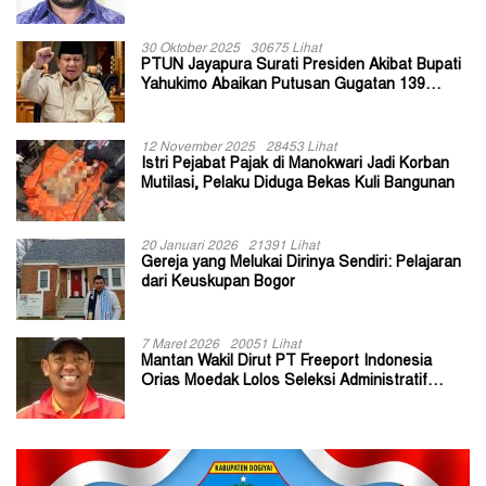
30 Oktober 2025
30675 Lihat
PTUN Jayapura Surati Presiden Akibat Bupati
Yahukimo Abaikan Putusan Gugatan 139
Kepala Kampung
12 November 2025
28453 Lihat
Istri Pejabat Pajak di Manokwari Jadi Korban
Mutilasi, Pelaku Diduga Bekas Kuli Bangunan
20 Januari 2026
21391 Lihat
Gereja yang Melukai Dirinya Sendiri: Pelajaran
dari Keuskupan Bogor
7 Maret 2026
20051 Lihat
Mantan Wakil Dirut PT Freeport Indonesia
Orias Moedak Lolos Seleksi Administratif
Calon ADK OJK