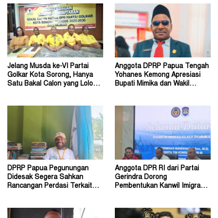
Jelang Musda ke-VI Partai
Anggota DPRP Papua Tengah
Golkar Kota Sorong, Hanya
Yohanes Kemong Apresiasi
Satu Bakal Calon yang Lolos
Bupati Mimika dan Wakil
Tahap Verifikasi
Bupati
DPRP Papua Pegunungan
Anggota DPR RI dari Partai
Didesak Segera Sahkan
Gerindra Dorong
Rancangan Perdasi Terkait
Pembentukan Kanwil Imigrasi
Konflik Sosial
Papua Tengah di Nabire