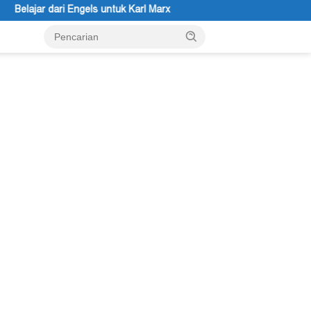
arl Marx
Peace Literacy Papua Gelar Diskusi Bertajuk Peng