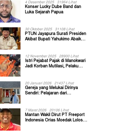
4 Desember 2025
31964 Lihat
Konser Lucky Dube Band dan
Luka Sejarah Papua
30 Oktober 2025
31108 Lihat
PTUN Jayapura Surati Presiden
Akibat Bupati Yahukimo Abaikan
Putusan Gugatan 139 Kepala
Kampung
12 November 2025
28900 Lihat
Istri Pejabat Pajak di Manokwari
Jadi Korban Mutilasi, Pelaku
Diduga Bekas Kuli Bangunan
20 Januari 2026
21437 Lihat
Gereja yang Melukai Dirinya
Sendiri: Pelajaran dari
Keuskupan Bogor
7 Maret 2026
20106 Lihat
Mantan Wakil Dirut PT Freeport
Indonesia Orias Moedak Lolos
Seleksi Administratif Calon ADK
OJK