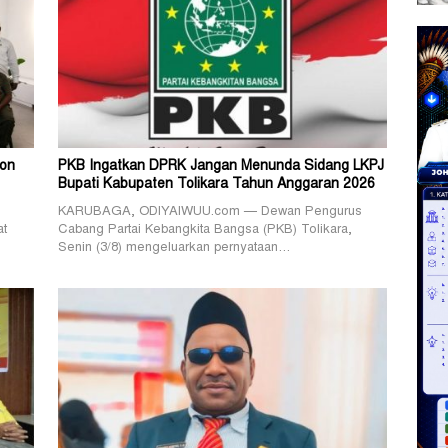
lon
PKB Ingatkan DPRK Jangan Menunda Sidang LKPJ
Bupati Kabupaten Tolikara Tahun Anggaran 2026
KARUBAGA, ODIYAIWUU.com — Dewan Pengurus
at
Cabang Partai Kebangkita Bangsa (PKB) Tolikara,
Senin (3/8) mengeluarkan pernyataan…