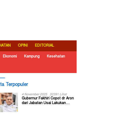
HATAN
OPINI
EDITORIAL
Ekonomi
Kampung
Kesehatan
ita Terpopuler
4 November 2025
32391 Lihat
Gubernur Fakhiri Copot dr Aron
dari Jabatan Usai Lakukan
Inspeksi Mendadak di RSUD Dok
II Jayapura