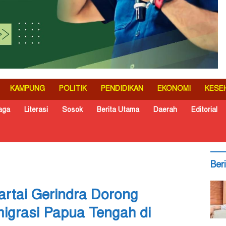
KAMPUNG
POLITIK
PENDIDIKAN
EKONOMI
KESE
aga
Literasi
Sosok
Berita Utama
Daerah
Editorial
Ber
artai Gerindra Dorong
igrasi Papua Tengah di