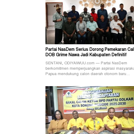
Partai NasDem Serius Dorong Pemekaran Ca
DOB Grime Nawa Jadi Kabupaten Definitif
SENTANI, ODIYAIWUU.com — Partai NasDem
berkomitmen memperjuangkan aspirasi masyarak
Papua mendukung calon daerah otonom baru…