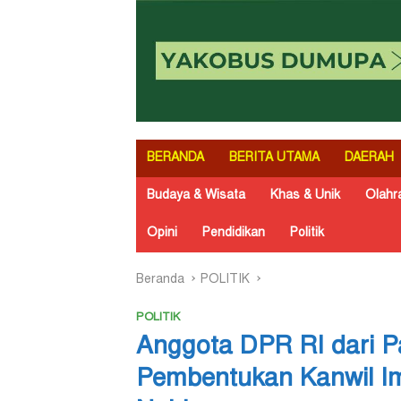
BERANDA
BERITA UTAMA
DAERAH
Budaya & Wisata
Khas & Unik
Olahr
Opini
Pendidikan
Politik
Beranda
POLITIK
POLITIK
Anggota DPR RI dari P
Pembentukan Kanwil Im