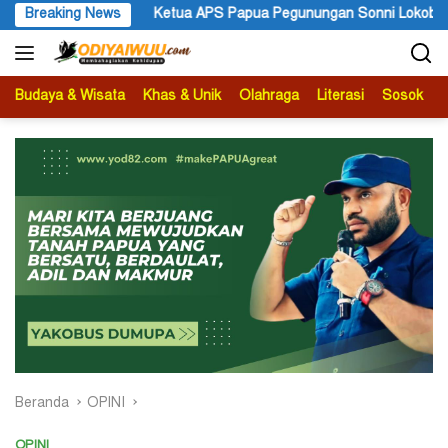
Langsung
 APS Papua Pegunungan Sonni Lokobal: Kalau Mau KPK Audit Dana 
Breaking News
ke
konten
Budaya & Wisata
Khas & Unik
Olahraga
Literasi
Sosok
B
Beranda
OPINI
OPINI