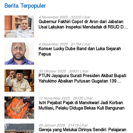
Berita Terpopuler
4 November 2025
32222 Lihat
Gubernur Fakhiri Copot dr Aron dari Jabatan
Usai Lakukan Inspeksi Mendadak di RSUD Dok
II Jayapura
4 Desember 2025
31794 Lihat
Konser Lucky Dube Band dan Luka Sejarah
Papua
30 Oktober 2025
30931 Lihat
PTUN Jayapura Surati Presiden Akibat Bupati
Yahukimo Abaikan Putusan Gugatan 139
Kepala Kampung
12 November 2025
28720 Lihat
Istri Pejabat Pajak di Manokwari Jadi Korban
Mutilasi, Pelaku Diduga Bekas Kuli Bangunan
20 Januari 2026
21419 Lihat
Gereja yang Melukai Dirinya Sendiri: Pelajaran