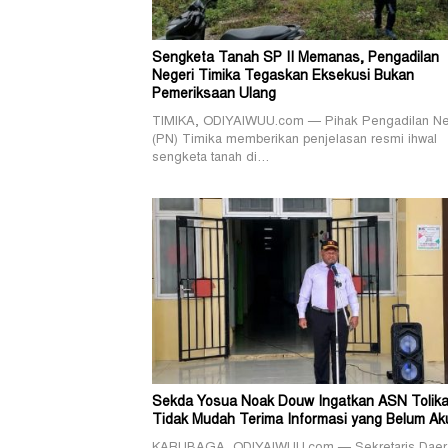
Sengketa Tanah SP II Memanas, Pengadilan
Negeri Timika Tegaskan Eksekusi Bukan
Pemeriksaan Ulang
TIMIKA, ODIYAIWUU.com — Pihak Pengadilan Ne
(PN) Timika memberikan penjelasan resmi ihwal
sengketa tanah di…
Sekda Yosua Noak Douw Ingatkan ASN Tolika
Tidak Mudah Terima Informasi yang Belum Ak