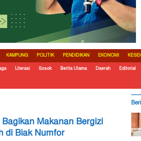
KAMPUNG
POLITIK
PENDIDIKAN
EKONOMI
KESE
aga
Literasi
Sosok
Berita Utama
Daerah
Editorial
Ber
n Bagikan Makanan Bergizi
h di Biak Numfor