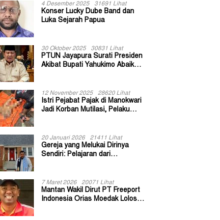
4 Desember 2025
31691 Lihat
Konser Lucky Dube Band dan
Luka Sejarah Papua
30 Oktober 2025
30831 Lihat
PTUN Jayapura Surati Presiden
Akibat Bupati Yahukimo Abaikan
Putusan Gugatan 139 Kepala
Kampung
12 November 2025
28620 Lihat
Istri Pejabat Pajak di Manokwari
Jadi Korban Mutilasi, Pelaku
Diduga Bekas Kuli Bangunan
20 Januari 2026
21411 Lihat
Gereja yang Melukai Dirinya
Sendiri: Pelajaran dari
Keuskupan Bogor
7 Maret 2026
20071 Lihat
Mantan Wakil Dirut PT Freeport
Indonesia Orias Moedak Lolos
Seleksi Administratif Calon ADK
OJK