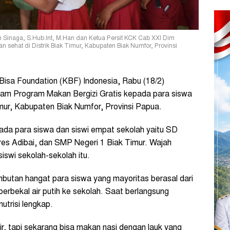
 Sinaga, S.Hub.Int, M.Han dan Ketua Persit KCK Cab XXI Dim
ehat di Distrik Biak Timur, Kabupaten Biak Numfor, Provinsi
isa Foundation (KBF) Indonesia, Rabu (18/2)
am Program Makan Bergizi Gratis kepada para siswa
imur, Kabupaten Biak Numfor, Provinsi Papua.
a para siswa dan siswi empat sekolah yaitu SD
res Adibai, dan SMP Negeri 1 Biak Timur. Wajah
iswi sekolah-sekolah itu.
utan hangat para siswa yang mayoritas berasal dari
erbekal air putih ke sekolah. Saat berlangsung
trisi lengkap.
r, tapi sekarang bisa makan nasi dengan lauk yang