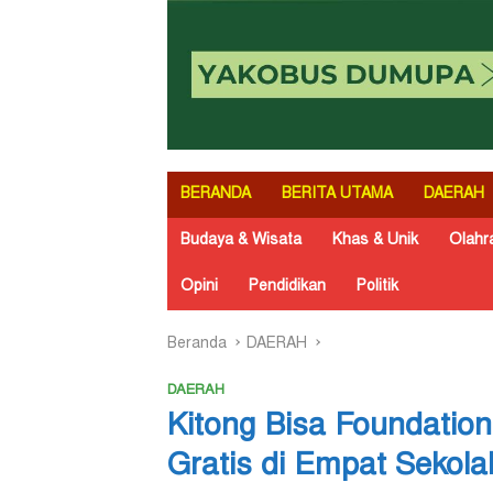
BERANDA
BERITA UTAMA
DAERAH
Budaya & Wisata
Khas & Unik
Olahr
Opini
Pendidikan
Politik
Beranda
DAERAH
DAERAH
Kitong Bisa Foundatio
Gratis di Empat Sekola