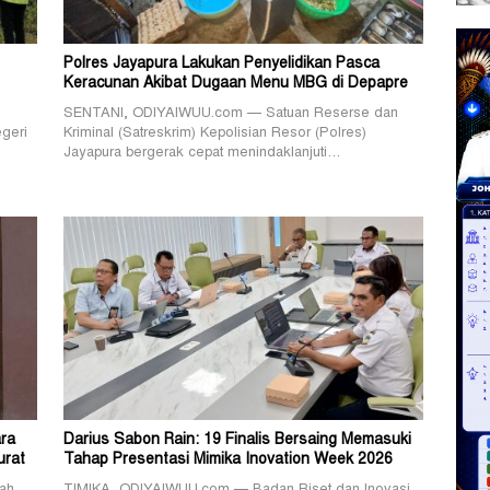
Polres Jayapura Lakukan Penyelidikan Pasca
Keracunan Akibat Dugaan Menu MBG di Depapre
SENTANI, ODIYAIWUU.com — Satuan Reserse dan
geri
Kriminal (Satreskrim) Kepolisian Resor (Polres)
Jayapura bergerak cepat menindaklanjuti…
ra
Darius Sabon Rain: 19 Finalis Bersaing Memasuki
urat
Tahap Presentasi Mimika Inovation Week 2026