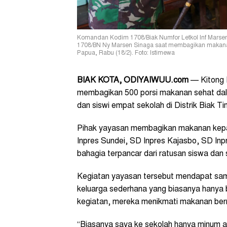
Komandan Kodim 1708/Biak Numfor Letkol Inf Marsen
1708/BN Ny Marsen Sinaga saat membagikan makanan s
Papua, Rabu (18/2). Foto: Istimewa
BIAK KOTA, ODIYAIWUU.com
— Kitong B
membagikan 500 porsi makanan sehat dal
dan siswi empat sekolah di Distrik Biak T
Pihak yayasan membagikan makanan kepad
Inpres Sundei, SD Inpres Kajasbo, SD Inp
bahagia terpancar dari ratusan siswa dan s
Kegiatan yayasan tersebut mendapat samb
keluarga sederhana yang biasanya hanya b
kegiatan, mereka menikmati makanan bernu
“Biasanya saya ke sekolah hanya minum ai