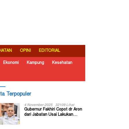
HATAN
OPINI
EDITORIAL
Ekonomi
Kampung
Kesehatan
ita Terpopuler
4 November 2025
32109 Lihat
Gubernur Fakhiri Copot dr Aron
dari Jabatan Usai Lakukan
Inspeksi Mendadak di RSUD Dok
II Jayapura