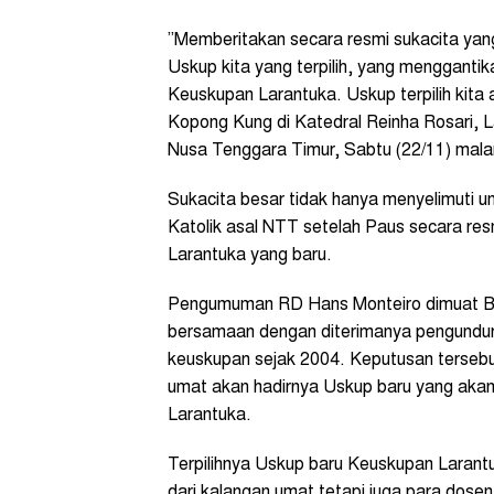
”Memberitakan secara resmi sukacita ya
Uskup kita yang terpilih, yang mengganti
Keuskupan Larantuka. Uskup terpilih kit
Kopong Kung di Katedral Reinha Rosari, L
Nusa Tenggara Timur, Sabtu (22/11) mal
Sukacita besar tidak hanya menyelimuti 
Katolik asal NTT setelah Paus secara r
Larantuka yang baru.
Pengumuman RD Hans Monteiro dimuat Bul
bersamaan dengan diterimanya pengundur
keuskupan sejak 2004. Keputusan tersebu
umat akan hadirnya Uskup baru yang akan
Larantuka.
Terpilihnya Uskup baru Keuskupan Larant
dari kalangan umat tetapi juga para dosen 