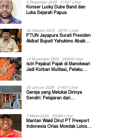
4 Desember 2025
31637 Lihat
Konser Lucky Dube Band dan
Luka Sejarah Papua
30 Oktober 2025
30781 Lihat
PTUN Jayapura Surati Presiden
Akibat Bupati Yahukimo Abaikan
Putusan Gugatan 139 Kepala
Kampung
12 November 2025
28569 Lihat
Istri Pejabat Pajak di Manokwari
Jadi Korban Mutilasi, Pelaku
Diduga Bekas Kuli Bangunan
20 Januari 2026
21407 Lihat
Gereja yang Melukai Dirinya
Sendiri: Pelajaran dari
Keuskupan Bogor
7 Maret 2026
20068 Lihat
Mantan Wakil Dirut PT Freeport
Indonesia Orias Moedak Lolos
Seleksi Administratif Calon ADK
OJK