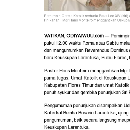
Pemimpin Gereja Katolik sedunia Paus Leo XIV (kiri
Pr (kanan). Mgr Hans Monteiro menggantikan Uskup M
VATIKAN, ODIYAIWUU.com
— Pemimpin 
pukul 12.00 waktu Roma atau Sabtu mala
dan mengumumkan Reverendus Dominus (R
baru Keuskupan Larantuka, Pulau Flores,
Pastor Hans Menteiro menggantikan Mgr
purna tugas. Umat Katolik di Keuskupan L
Kabupaten Flores Timur dan umat Katoli
penuh syukur dan gembira penunjukan Sri 
Pengumuman penunjukan disampaikan Usk
Katedral Reinha Rosario Larantuka, ujung
pengumuman, baik secara langsung maupun 
Keuskupan Larantuka.