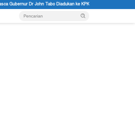
dukan ke KPK RI
Puisi: Altar Honai, Negara Suci, dan Utus