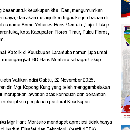
ng besar untuk keuskupan kita. Dan, mengumumkan
kan saya, dan akan melanjutkan tugas kegembalaan di
a atas nama Romo Yohanes Hans Menteiro,” ujar Uskup
arantuka, kota Kabupaten Flores Timur, Pulau Flores,
am.
umat Katolik di Keuskupan Larantuka namun juga umat
esmi mengangkat RD Hans Monteiro sebagai Uskup
etin Vatikan edisi Sabtu, 22 November 2025,
an diri Mgr Kopong Kung yang telah menggembalakan
t merupakan jawaban atas kerinduan dan penantian
 melanjutkan perjalanan pastoral Keuskupan
uka Mgr Hans Monteiro mendapat apresiasi tidak hanya
di Institut Filsafat dan Teknologi Kreatif (IFTK)