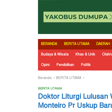
BERANDA
BERITA UTAMA
DAERAH
Budaya & Wisata
Khas & Unik
Olahr
Opini
Pendidikan
Politik
Beranda
BERITA UTAMA
BERITA UTAMA
Doktor Liturgi Lulusan
Monteiro Pr Uskup Bar