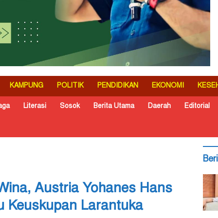
KAMPUNG
POLITIK
PENDIDIKAN
EKONOMI
KESE
aga
Literasi
Sosok
Berita Utama
Daerah
Editorial
Ber
 Wina, Austria Yohanes Hans
u Keuskupan Larantuka