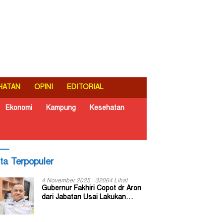
HATAN
OPINI
EDITORIAL
Ekonomi
Kampung
Kesehatan
ita Terpopuler
4 November 2025
32064 Lihat
Gubernur Fakhiri Copot dr Aron
dari Jabatan Usai Lakukan
Inspeksi Mendadak di RSUD Dok
II Jayapura