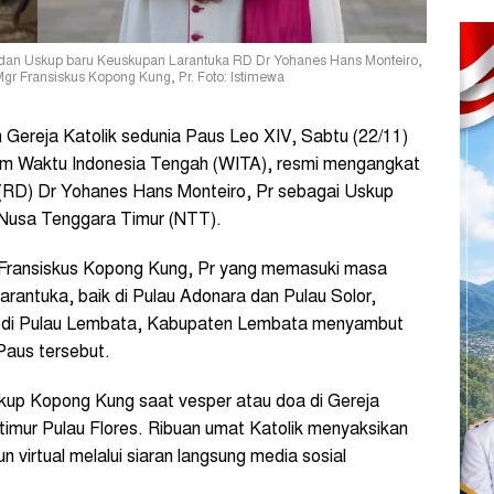
) dan Uskup baru Keuskupan Larantuka RD Dr Yohanes Hans Monteiro,
gr Fransiskus Kopong Kung, Pr. Foto: Istimewa
Gereja Katolik sedunia Paus Leo XIV, Sabtu (22/11)
m Waktu Indonesia Tengah (WITA), resmi mengangkat
D) Dr Yohanes Hans Monteiro, Pr sebagai Uskup
 Nusa Tenggara Timur (NTT).
 Fransiskus Kopong Kung, Pr yang memasuki masa
arantuka, baik di Pulau Adonara dan Pulau Solor,
k di Pulau Lembata, Kabupaten Lembata menyambut
Paus tersebut.
up Kopong Kung saat vesper atau doa di Gereja
 timur Pulau Flores. Ribuan umat Katolik menyaksikan
virtual melalui siaran langsung media sosial