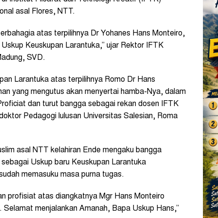
nal asal Flores, NTT.
erbahagia atas terpilihnya Dr Yohanes Hans Monteiro,
ai Uskup Keuskupan Larantuka,” ujar Rektor IFTK
Madung, SVD.
upan Larantuka atas terpilihnya Romo Dr Hans
Tuhan yang mengutus akan menyertai hamba-Nya, dalam
roficiat dan turut bangga sebagai rekan dosen IFTK
doktor Pedagogi lulusan Universitas Salesian, Roma
lim asal NTT kelahiran Ende mengaku bangga
 sebagai Uskup baru Keuskupan Larantuka
sudah memasuku masa purna tugas.
 profisiat atas diangkatnya Mgr Hans Monteiro
a. Selamat menjalankan Amanah, Bapa Uskup Hans,”