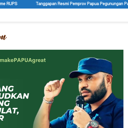
esmi Pemprov Papua Pegunungan Pasca Gubernur Dr John Tabo Dia