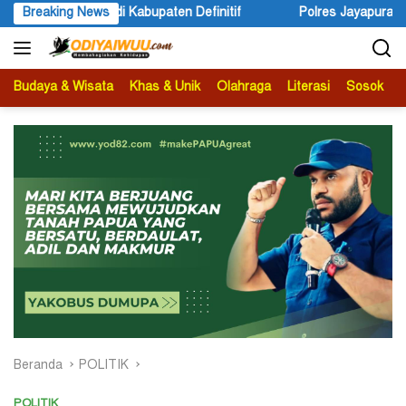
Langsung
Breaking News
Polres Jayapura Lakukan Penyelidikan Pasca Keracunan Akiba
ke
konten
Budaya & Wisata
Khas & Unik
Olahraga
Literasi
Sosok
B
Beranda
POLITIK
POLITIK