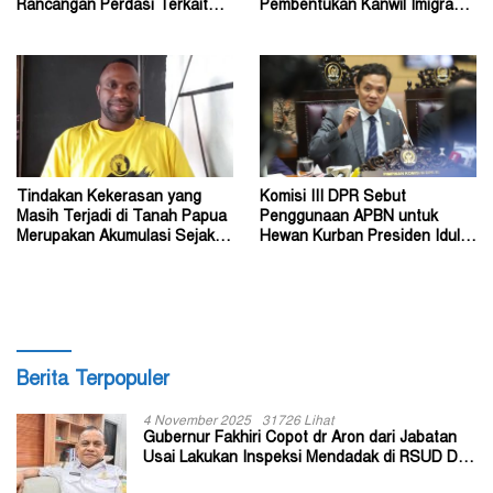
Rancangan Perdasi Terkait
Pembentukan Kanwil Imigrasi
Konflik Sosial
Papua Tengah di Nabire
Tindakan Kekerasan yang
Komisi III DPR Sebut
Masih Terjadi di Tanah Papua
Penggunaan APBN untuk
Merupakan Akumulasi Sejak
Hewan Kurban Presiden Idul
Dahulu
Adha 1447 Hijriah Tidak Salah
Berita Terpopuler
4 November 2025
31726 Lihat
Gubernur Fakhiri Copot dr Aron dari Jabatan
Usai Lakukan Inspeksi Mendadak di RSUD Dok
II Jayapura