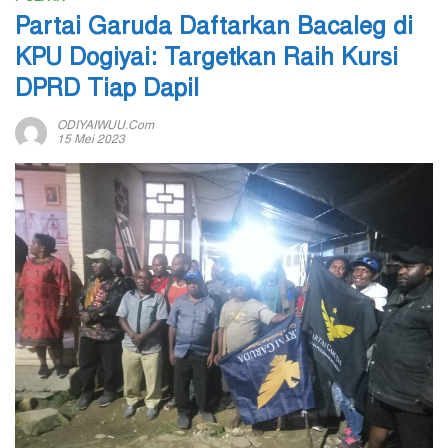
Partai Garuda Daftarkan Bacaleg di
KPU Dogiyai: Targetkan Raih Kursi
DPRD Tiap Dapil
ODIYAIWUU.com
15 Mei 2023