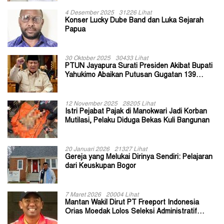
4 Desember 2025
31226 Lihat
Konser Lucky Dube Band dan Luka Sejarah
Papua
30 Oktober 2025
30433 Lihat
PTUN Jayapura Surati Presiden Akibat Bupati
Yahukimo Abaikan Putusan Gugatan 139
Kepala Kampung
12 November 2025
28205 Lihat
Istri Pejabat Pajak di Manokwari Jadi Korban
Mutilasi, Pelaku Diduga Bekas Kuli Bangunan
20 Januari 2026
21327 Lihat
Gereja yang Melukai Dirinya Sendiri: Pelajaran
dari Keuskupan Bogor
7 Maret 2026
20004 Lihat
Mantan Wakil Dirut PT Freeport Indonesia
Orias Moedak Lolos Seleksi Administratif
Calon ADK OJK