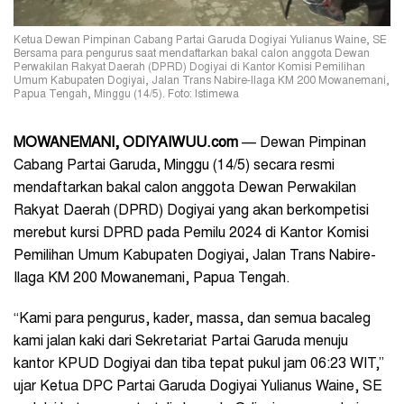
Ketua Dewan Pimpinan Cabang Partai Garuda Dogiyai Yulianus Waine, SE
Bersama para pengurus saat mendaftarkan bakal calon anggota Dewan
Perwakilan Rakyat Daerah (DPRD) Dogiyai di Kantor Komisi Pemilihan
Umum Kabupaten Dogiyai, Jalan Trans Nabire-Ilaga KM 200 Mowanemani,
Papua Tengah, Minggu (14/5). Foto: Istimewa
MOWANEMANI, ODIYAIWUU.com
— Dewan Pimpinan
Cabang Partai Garuda, Minggu (14/5) secara resmi
mendaftarkan bakal calon anggota Dewan Perwakilan
Rakyat Daerah (DPRD) Dogiyai yang akan berkompetisi
merebut kursi DPRD pada Pemilu 2024 di Kantor Komisi
Pemilihan Umum Kabupaten Dogiyai, Jalan Trans Nabire-
Ilaga KM 200 Mowanemani, Papua Tengah.
“Kami para pengurus, kader, massa, dan semua bacaleg
kami jalan kaki dari Sekretariat Partai Garuda menuju
kantor KPUD Dogiyai dan tiba tepat pukul jam 06:23 WIT,”
ujar Ketua DPC Partai Garuda Dogiyai Yulianus Waine, SE