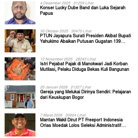
4 Desember 2025
31259 Lihat
Konser Lucky Dube Band dan Luka Sejarah
Papua
30 Oktober 2025
30470 Lihat
PTUN Jayapura Surati Presiden Akibat Bupati
Yahukimo Abaikan Putusan Gugatan 139
Kepala Kampung
12 November 2025
28243 Lihat
Istri Pejabat Pajak di Manokwari Jadi Korban
Mutilasi, Pelaku Diduga Bekas Kuli Bangunan
20 Januari 2026
21327 Lihat
Gereja yang Melukai Dirinya Sendiri: Pelajaran
dari Keuskupan Bogor
7 Maret 2026
20004 Lihat
Mantan Wakil Dirut PT Freeport Indonesia
Orias Moedak Lolos Seleksi Administratif
Calon ADK OJK