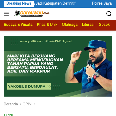
Langsung
Definitif
Breaking News
Polres Jayapura Lakukan Penyelidikan Pasca Ker
ke
konten
Budaya & Wisata
Khas & Unik
Olahraga
Literasi
Sosok
B
Beranda
OPINI
OPINI