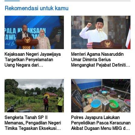
Rekomendasi untuk kamu
Kejaksaan Negeri Jayawijaya
Menteri Agama Nasaruddin
Targetkan Penyelamatan
Umar Diminta Serius
Uang Negara dari
Mengangkat Pejabat Definitif
Penanganan Perkara Korupsi
Dirjen Bimas Katolik
Sengketa Tanah SP II
Polres Jayapura Lakukan
Memanas, Pengadilan Negeri
Penyelidikan Pasca Keracunan
Timika Tegaskan Eksekusi
Akibat Dugaan Menu MBG di
Bukan Pemeriksaan Ulang
Depapre