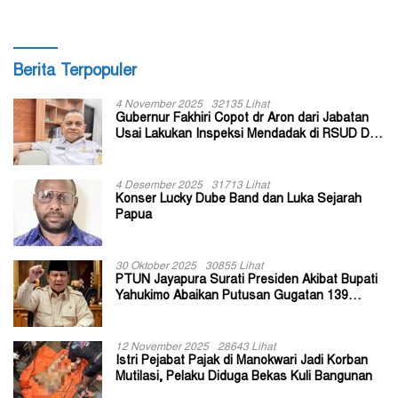
Berita Terpopuler
4 November 2025
32135 Lihat
Gubernur Fakhiri Copot dr Aron dari Jabatan
Usai Lakukan Inspeksi Mendadak di RSUD Dok
II Jayapura
4 Desember 2025
31713 Lihat
Konser Lucky Dube Band dan Luka Sejarah
Papua
30 Oktober 2025
30855 Lihat
PTUN Jayapura Surati Presiden Akibat Bupati
Yahukimo Abaikan Putusan Gugatan 139
Kepala Kampung
12 November 2025
28643 Lihat
Istri Pejabat Pajak di Manokwari Jadi Korban
Mutilasi, Pelaku Diduga Bekas Kuli Bangunan