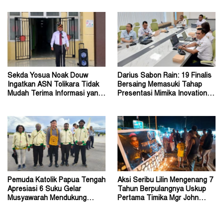
Sekda Yosua Noak Douw
Darius Sabon Rain: 19 Finalis
Ingatkan ASN Tolikara Tidak
Bersaing Memasuki Tahap
Mudah Terima Informasi yang
Presentasi Mimika Inovation
Belum Akurat
Week 2026
Pemuda Katolik Papua Tengah
Aksi Seribu Lilin Mengenang 7
Apresiasi 6 Suku Gelar
Tahun Berpulangnya Uskup
Musyawarah Mendukung
Pertama Timika Mgr John
Perda Jadi Acuan Dewan
Philip Saklil, Pr