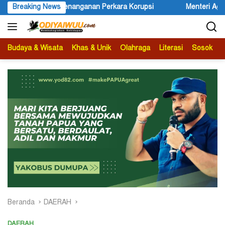
Langsung
i
Breaking News
Menteri Agama Nasaruddin Umar Diminta Serius Mengangkat 
ke
konten
Budaya & Wisata
Khas & Unik
Olahraga
Literasi
Sosok
B
Beranda
DAERAH
DAERAH