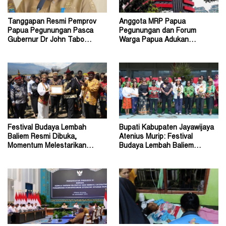
Tanggapan Resmi Pemprov
Anggota MRP Papua
Papua Pegunungan Pasca
Pegunungan dan Forum
Gubernur Dr John Tabo
Warga Papua Adukan
Diadukan ke KPK RI
Gubernur John Tabo ke KPK
Festival Budaya Lembah
Bupati Kabupaten Jayawijaya
Baliem Resmi Dibuka,
Atenius Murip: Festival
Momentum Melestarikan
Budaya Lembah Baliem
Budaya Warisan Leluhur
Dongkrak UMKM