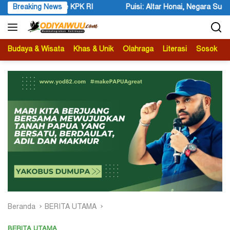
Langsung
si: Altar Honai, Negara Suci, dan Utusan Langit Karya Siswa dan Sisw
Breaking News
ke
konten
Budaya & Wisata
Khas & Unik
Olahraga
Literasi
Sosok
B
Beranda
BERITA UTAMA
BERITA UTAMA