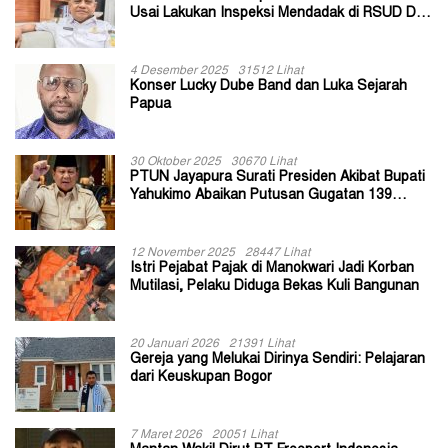
Usai Lakukan Inspeksi Mendadak di RSUD Dok
II Jayapura
4 Desember 2025
31512 Lihat
Konser Lucky Dube Band dan Luka Sejarah
Papua
30 Oktober 2025
30670 Lihat
PTUN Jayapura Surati Presiden Akibat Bupati
Yahukimo Abaikan Putusan Gugatan 139
Kepala Kampung
12 November 2025
28447 Lihat
Istri Pejabat Pajak di Manokwari Jadi Korban
Mutilasi, Pelaku Diduga Bekas Kuli Bangunan
20 Januari 2026
21391 Lihat
Gereja yang Melukai Dirinya Sendiri: Pelajaran
dari Keuskupan Bogor
7 Maret 2026
20051 Lihat