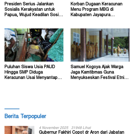
Presiden Serius Jalankan
Korban Dugaan Keracunan
Sosialis Kerakyatan untuk
Menu Program MBG di
Papua, Wujud Keadilan Sosial
Kabupaten Jayapura
bagi Masyarakat
Diperkirakan Ratusan Orang
Puluhan Siswa Usia PAUD
Samuel Kogoya Ajak Warga
Hingga SMP Diduga
Jaga Kamtibmas Guna
Keracunan Usai Menyantap
Menyukseskan Festival Etnik
Menu Program MBG
Religi dan HUT RI
Berita Terpopuler
4 November 2025
31948 Lihat
Gubernur Fakhiri Copot dr Aron dari Jabatan