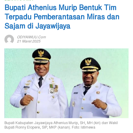
Bupati Athenius Murip Bentuk Tim
Terpadu Pemberantasan Miras dan
Sajam di Jayawijaya
ODIYAIWUU.com
21 Maret 2025
Bupati Kabupaten Jayawijaya Athenius Murip, SH, MH (kiri) dan Wakil
Bupati Ronny Elopere, SIP, MKP (kanan). Foto: Istimewa