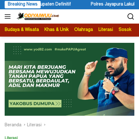
Langsung
Breaking News
Polres Jayapura Lakukan Penyelidikan Pasca Keracunan A
ke
konten
Budaya & Wisata
Khas & Unik
Olahraga
Literasi
Sosok
B
Beranda
Literasi
Literasi