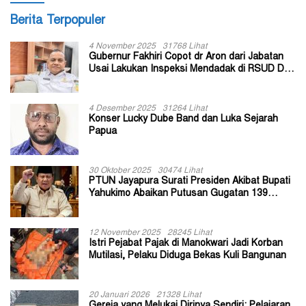
Berita Terpopuler
4 November 2025
31768 Lihat
Gubernur Fakhiri Copot dr Aron dari Jabatan
Usai Lakukan Inspeksi Mendadak di RSUD Dok
II Jayapura
4 Desember 2025
31264 Lihat
Konser Lucky Dube Band dan Luka Sejarah
Papua
30 Oktober 2025
30474 Lihat
PTUN Jayapura Surati Presiden Akibat Bupati
Yahukimo Abaikan Putusan Gugatan 139
Kepala Kampung
12 November 2025
28245 Lihat
Istri Pejabat Pajak di Manokwari Jadi Korban
Mutilasi, Pelaku Diduga Bekas Kuli Bangunan
20 Januari 2026
21328 Lihat
Gereja yang Melukai Dirinya Sendiri: Pelajaran