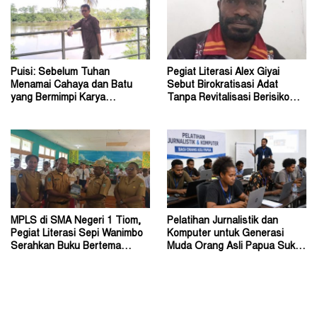
Puisi: Sebelum Tuhan
Pegiat Literasi Alex Giyai
Menamai Cahaya dan Batu
Sebut Birokratisasi Adat
yang Bermimpi Karya
Tanpa Revitalisasi Berisiko
Damianus Ose Wotan
Sekadar Simbol
MPLS di SMA Negeri 1 Tiom,
Pelatihan Jurnalistik dan
Pegiat Literasi Sepi Wanimbo
Komputer untuk Generasi
Serahkan Buku Bertema
Muda Orang Asli Papua Suku
Papua
Amungme dan Kamoro