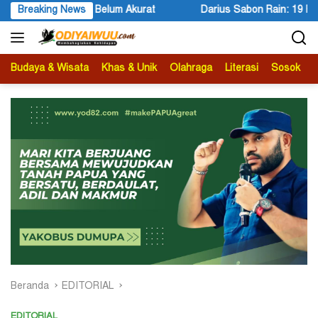
Langsung
Darius Sabon Rain: 19 Finalis Bersaing Memasuki Tahap Presentasi 
Breaking News
ke
konten
Budaya & Wisata
Khas & Unik
Olahraga
Literasi
Sosok
B
Beranda
EDITORIAL
EDITORIAL