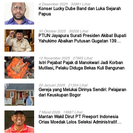
4 Desember 2025
30981 Lihat
Konser Lucky Dube Band dan Luka Sejarah
Papua
30 Oktober 2025
30206 Lihat
PTUN Jayapura Surati Presiden Akibat Bupati
Yahukimo Abaikan Putusan Gugatan 139
Kepala Kampung
12 November 2025
27965 Lihat
Istri Pejabat Pajak di Manokwari Jadi Korban
Mutilasi, Pelaku Diduga Bekas Kuli Bangunan
20 Januari 2026
21304 Lihat
Gereja yang Melukai Dirinya Sendiri: Pelajaran
dari Keuskupan Bogor
7 Maret 2026
19987 Lihat
Mantan Wakil Dirut PT Freeport Indonesia
Orias Moedak Lolos Seleksi Administratif
Calon ADK OJK