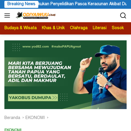
Langsung
Lakukan Penyelidikan Pasca Keracunan Akibat Dugaan Menu MBG di D
Breaking News
ke
konten
Budaya & Wisata
Khas & Unik
Olahraga
Literasi
Sosok
B
Beranda
EKONOMI
EKONOMI