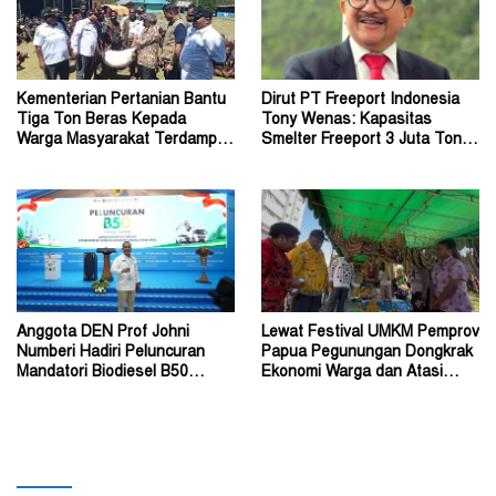
Kementerian Pertanian Bantu
Dirut PT Freeport Indonesia
Tiga Ton Beras Kepada
Tony Wenas: Kapasitas
Warga Masyarakat Terdampak
Smelter Freeport 3 Juta Ton
Konflik Wouma
Tembaga per Tahun
Anggota DEN Prof Johni
Lewat Festival UMKM Pemprov
Numberi Hadiri Peluncuran
Papua Pegunungan Dongkrak
Mandatori Biodiesel B50
Ekonomi Warga dan Atasi
Bersama Presiden
Lonjakan Inflasi