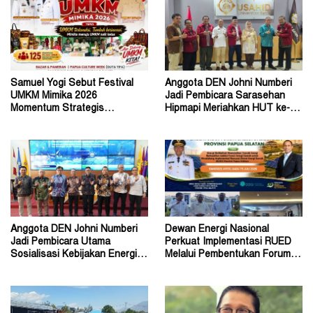
Samuel Yogi Sebut Festival
Anggota DEN Johni Numberi
UMKM Mimika 2026
Jadi Pembicara Sarasehan
Momentum Strategis
Hipmapi Meriahkan HUT ke-81
Menggerakkan Ekonomi Warga
RI
Anggota DEN Johni Numberi
Dewan Energi Nasional
Jadi Pembicara Utama
Perkuat Implementasi RUED
Sosialisasi Kebijakan Energi di
Melalui Pembentukan Forum
Universitas Sriwijaya
Energi Papua Selatan