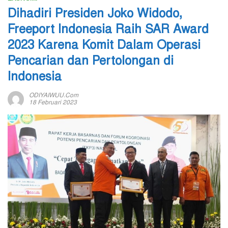
Dihadiri Presiden Joko Widodo,
Freeport Indonesia Raih SAR Award
2023 Karena Komit Dalam Operasi
Pencarian dan Pertolongan di
Indonesia
ODIYAIWUU.com
18 Februari 2023