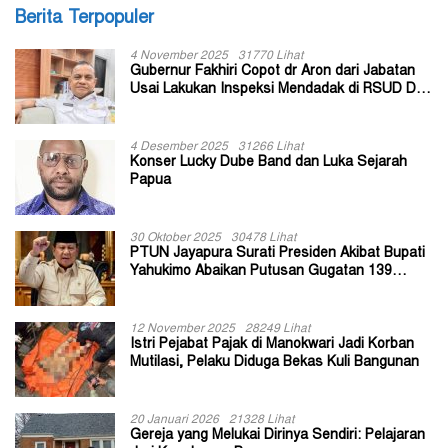
Berita Terpopuler
4 November 2025
31770 Lihat
Gubernur Fakhiri Copot dr Aron dari Jabatan
Usai Lakukan Inspeksi Mendadak di RSUD Dok
II Jayapura
4 Desember 2025
31266 Lihat
Konser Lucky Dube Band dan Luka Sejarah
Papua
30 Oktober 2025
30478 Lihat
PTUN Jayapura Surati Presiden Akibat Bupati
Yahukimo Abaikan Putusan Gugatan 139
Kepala Kampung
12 November 2025
28249 Lihat
Istri Pejabat Pajak di Manokwari Jadi Korban
Mutilasi, Pelaku Diduga Bekas Kuli Bangunan
20 Januari 2026
21328 Lihat
Gereja yang Melukai Dirinya Sendiri: Pelajaran