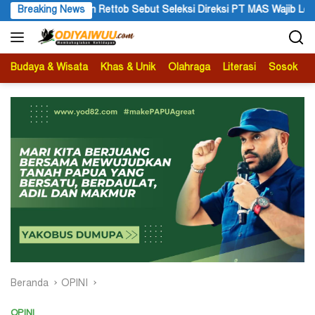
Langsung
ohn Rettob Sebut Seleksi Direksi PT MAS Wajib Lewat Mekanisme R
Breaking News
ke
konten
Budaya & Wisata
Khas & Unik
Olahraga
Literasi
Sosok
B
Beranda
OPINI
OPINI