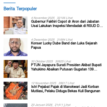
Berita Terpopuler
4 November 2025
32106 Lihat
Gubernur Fakhiri Copot dr Aron dari Jabatan
Usai Lakukan Inspeksi Mendadak di RSUD Dok
II Jayapura
4 Desember 2025
31684 Lihat
Konser Lucky Dube Band dan Luka Sejarah
Papua
30 Oktober 2025
30825 Lihat
PTUN Jayapura Surati Presiden Akibat Bupati
Yahukimo Abaikan Putusan Gugatan 139
Kepala Kampung
12 November 2025
28617 Lihat
Istri Pejabat Pajak di Manokwari Jadi Korban
Mutilasi, Pelaku Diduga Bekas Kuli Bangunan
20 Januari 2026
21411 Lihat