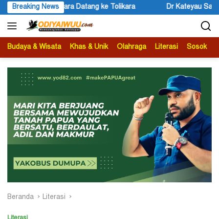
Langsung
Breaking News
Dr Kateyau Sampaikan Pesan Bupati John Rettob Jelang Pe
ke
konten
Budaya & Wisata
Khas & Unik
Olahraga
Literasi
Sosok
B
Beranda
Literasi
Literasi