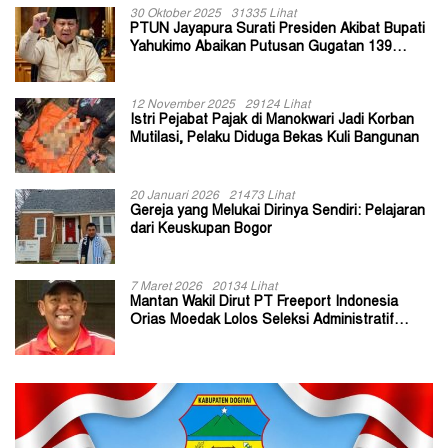
30 Oktober 2025
31335 Lihat
PTUN Jayapura Surati Presiden Akibat Bupati
Yahukimo Abaikan Putusan Gugatan 139
Kepala Kampung
12 November 2025
29124 Lihat
Istri Pejabat Pajak di Manokwari Jadi Korban
Mutilasi, Pelaku Diduga Bekas Kuli Bangunan
20 Januari 2026
21473 Lihat
Gereja yang Melukai Dirinya Sendiri: Pelajaran
dari Keuskupan Bogor
7 Maret 2026
20134 Lihat
Mantan Wakil Dirut PT Freeport Indonesia
Orias Moedak Lolos Seleksi Administratif
Calon ADK OJK