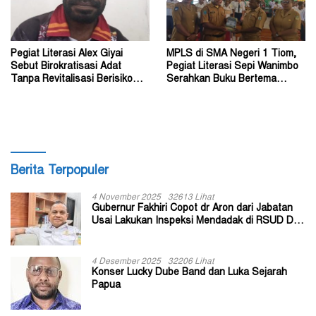
Pegiat Literasi Alex Giyai
MPLS di SMA Negeri 1 Tiom,
Sebut Birokratisasi Adat
Pegiat Literasi Sepi Wanimbo
Tanpa Revitalisasi Berisiko
Serahkan Buku Bertema
Sekadar Simbol
Papua
Berita Terpopuler
4 November 2025
32613 Lihat
Gubernur Fakhiri Copot dr Aron dari Jabatan
Usai Lakukan Inspeksi Mendadak di RSUD Dok
II Jayapura
4 Desember 2025
32206 Lihat
Konser Lucky Dube Band dan Luka Sejarah
Papua