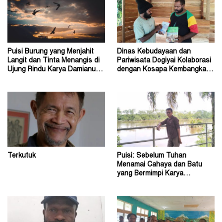
Puisi Burung yang Menjahit
Dinas Kebudayaan dan
Langit dan Tinta Menangis di
Pariwisata Dogiyai Kolaborasi
Ujung Rindu Karya Damianus
dengan Kosapa Kembangkan
Ose Wotan
Taman Baca
Terkutuk
Puisi: Sebelum Tuhan
Menamai Cahaya dan Batu
yang Bermimpi Karya
Damianus Ose Wotan