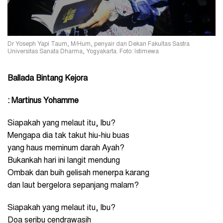
Dr Yoseph Yapi Taum, M/Hum, penyair dan Dekan Fakultas Sastra
Universitas Sanata Dharma, Yogyakarta. Foto: Istimewa
Ballada Bintang Kejora
: Martinus Yohamme
Siapakah yang melaut itu, Ibu?
Mengapa dia tak takut hiu-hiu buas
yang haus meminum darah Ayah?
Bukankah hari ini langit mendung
Ombak dan buih gelisah menerpa karang
dan laut bergelora sepanjang malam?
Siapakah yang melaut itu, Ibu?
Doa seribu cendrawasih