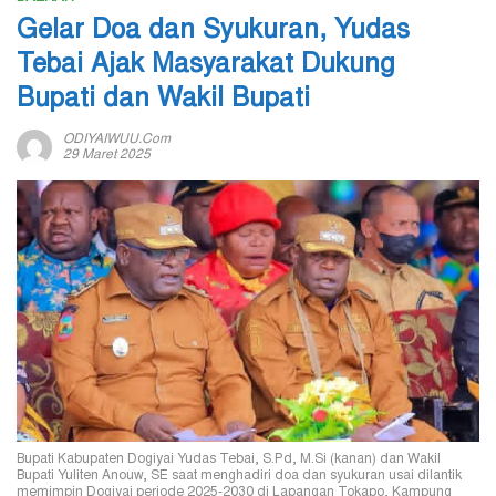
Gelar Doa dan Syukuran, Yudas
Tebai Ajak Masyarakat Dukung
Bupati dan Wakil Bupati
ODIYAIWUU.com
29 Maret 2025
Bupati Kabupaten Dogiyai Yudas Tebai, S.Pd, M.Si (kanan) dan Wakil
Bupati Yuliten Anouw, SE saat menghadiri doa dan syukuran usai dilantik
memimpin Dogiyai periode 2025-2030 di Lapangan Tokapo, Kampung