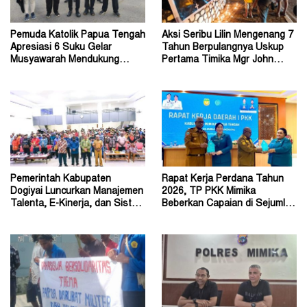
Pemuda Katolik Papua Tengah
Aksi Seribu Lilin Mengenang 7
Apresiasi 6 Suku Gelar
Tahun Berpulangnya Uskup
Musyawarah Mendukung
Pertama Timika Mgr John
Perda Jadi Acuan Dewan
Philip Saklil, Pr
Pemerintah Kabupaten
Rapat Kerja Perdana Tahun
Dogiyai Luncurkan Manajemen
2026, TP PKK Mimika
Talenta, E-Kinerja, dan Sistem
Beberkan Capaian di Sejumlah
Dokumen Digital
Sektor Strategis