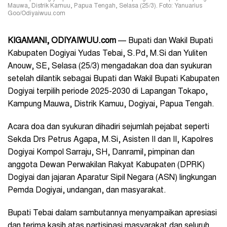
Mauwa, Distrik Kamuu, Papua Tengah, Selasa (25/3). Foto: Yanuarius
Goo/Odiyaiwuu.com
KIGAMANI, ODIYAIWUU.com
— Bupati dan Wakil Bupati
Kabupaten Dogiyai Yudas Tebai, S.Pd, M.Si dan Yuliten
Anouw, SE, Selasa (25/3) mengadakan doa dan syukuran
setelah dilantik sebagai Bupati dan Wakil Bupati Kabupaten
Dogiyai terpilih periode 2025-2030 di Lapangan Tokapo,
Kampung Mauwa, Distrik Kamuu, Dogiyai, Papua Tengah.
Acara doa dan syukuran dihadiri sejumlah pejabat seperti
Sekda Drs Petrus Agapa, M.Si, Asisten II dan II, Kapolres
Dogiyai Kompol Sarraju, SH, Danramil, pimpinan dan
anggota Dewan Perwakilan Rakyat Kabupaten (DPRK)
Dogiyai dan jajaran Aparatur Sipil Negara (ASN) lingkungan
Pemda Dogiyai, undangan, dan masyarakat.
Bupati Tebai dalam sambutannya menyampaikan apresiasi
dan terima kasih atas partisipasi masyarakat dan seluruh