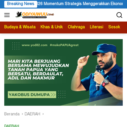
Langsung
gis Menggerakkan Ekonomi Warga
Breaking News
Membuka Omnisida dalam 
ke
konten
Budaya & Wisata
Khas & Unik
Olahraga
Literasi
Sosok
B
Beranda
DAERAH
DAERAH