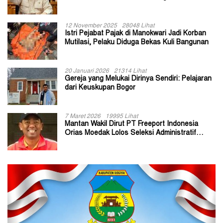
Kepala Kampung
12 November 2025
28048 Lihat
Istri Pejabat Pajak di Manokwari Jadi Korban
Mutilasi, Pelaku Diduga Bekas Kuli Bangunan
20 Januari 2026
21314 Lihat
Gereja yang Melukai Dirinya Sendiri: Pelajaran
dari Keuskupan Bogor
7 Maret 2026
19995 Lihat
Mantan Wakil Dirut PT Freeport Indonesia
Orias Moedak Lolos Seleksi Administratif
Calon ADK OJK