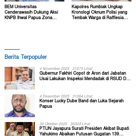
BEM Universitas
Kapolres Rumbiak Ungkap
Cenderawasih Dukung Aksi
Kronologi Oknum Polisi yang
KNPB Ihwal Papua Zona
Tembak Warga di Rafflesia
Darurat Militer dan
Residence Timika
Kemanusiaan
Berita Terpopuler
4 November 2025
31570 Lihat
Gubernur Fakhiri Copot dr Aron dari Jabatan
Usai Lakukan Inspeksi Mendadak di RSUD Dok
II Jayapura
4 Desember 2025
31064 Lihat
Konser Lucky Dube Band dan Luka Sejarah
Papua
30 Oktober 2025
30303 Lihat
PTUN Jayapura Surati Presiden Akibat Bupati
Yahukimo Abaikan Putusan Gugatan 139