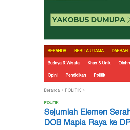
BERANDA
BERITA UTAMA
DAERAH
Budaya & Wisata
Khas & Unik
Olahr
Opini
Pendidikan
Politik
Beranda
POLITIK
POLITIK
Sejumlah Elemen Serah
DOB Mapia Raya ke D