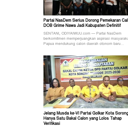
Partai NasDem Serius Dorong Pemekaran Ca
DOB Grime Nawa Jadi Kabupaten Definitif
SENTANI, ODIYAIWUU.com — Partai NasDem
berkomitmen memperjuangkan aspirasi masyarak
Papua mendukung calon daerah otonom baru…
Jelang Musda ke-VI Partai Golkar Kota Soron
Hanya Satu Bakal Calon yang Lolos Tahap
Verifikasi