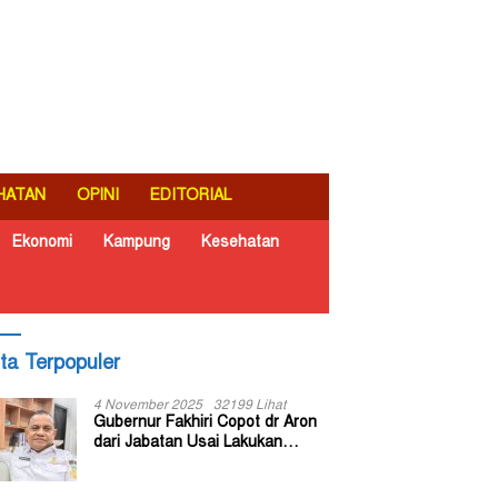
HATAN
OPINI
EDITORIAL
Ekonomi
Kampung
Kesehatan
ita Terpopuler
4 November 2025
32199 Lihat
Gubernur Fakhiri Copot dr Aron
dari Jabatan Usai Lakukan
Inspeksi Mendadak di RSUD Dok
II Jayapura