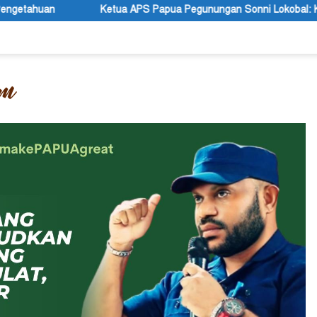
 Papua Pegunungan Sonni Lokobal: Kalau Mau KPK Audit Dana Otsus