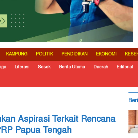
KAMPUNG
POLITIK
PENDIDIKAN
EKONOMI
KESE
aga
Literasi
Sosok
Berita Utama
Daerah
Editorial
Ber
kan Aspirasi Terkait Rencana
PRP Papua Tengah