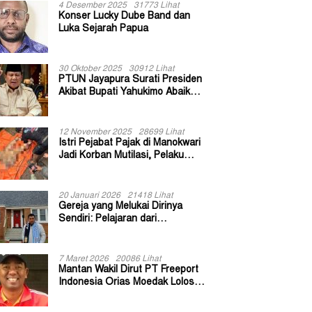
4 Desember 2025
31773 Lihat
Konser Lucky Dube Band dan
Luka Sejarah Papua
30 Oktober 2025
30912 Lihat
PTUN Jayapura Surati Presiden
Akibat Bupati Yahukimo Abaikan
Putusan Gugatan 139 Kepala
Kampung
12 November 2025
28699 Lihat
Istri Pejabat Pajak di Manokwari
Jadi Korban Mutilasi, Pelaku
Diduga Bekas Kuli Bangunan
20 Januari 2026
21418 Lihat
Gereja yang Melukai Dirinya
Sendiri: Pelajaran dari
Keuskupan Bogor
7 Maret 2026
20086 Lihat
Mantan Wakil Dirut PT Freeport
Indonesia Orias Moedak Lolos
Seleksi Administratif Calon ADK
OJK