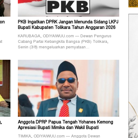
lon
PKB Ingatkan DPRK Jangan Menunda Sidang LKPJ
Bupati Kabupaten Tolikara Tahun Anggaran 2026
KARUBAGA, ODIYAIWUU.com — Dewan Pengurus
at
Cabang Partai Kebangkita Bangsa (PKB) Tolikara,
Senin (3/8) mengeluarkan pernyataan…
g,
Anggota DPRP Papua Tengah Yohanes Kemong
Apresiasi Bupati Mimika dan Wakil Bupati
TIMIKA, ODIYAIWUU.com — Anggota Dewan