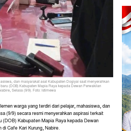
ahasiswa, dan masyarakat asal Kabupaten Dogiyai saat menyerahkan
om baru (DOB) Kabupaten Mapia Raya kepada Dewan Perwakilan
bire, Selasa (9/9). Foto: Istimewa
emen warga yang terdiri dari pelajar, mahasiswa, dan
a (9/9) secara resmi menyerahkan aspirasi terkait
ru (DOB) Kabupaten Mapia Raya kepada Dewan
di Cafe Kari Kurung, Nabire.