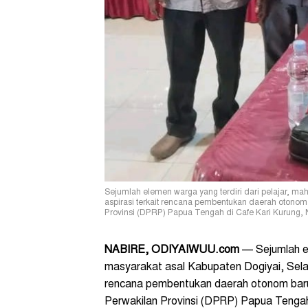
Sejumlah elemen warga yang terdiri dari pelajar, m
aspirasi terkait rencana pembentukan daerah oton
Provinsi (DPRP) Papua Tengah di Cafe Kari Kurung, Na
NABIRE, ODIYAIWUU.com
— Sejumlah el
masyarakat asal Kabupaten Dogiyai, Selas
rencana pembentukan daerah otonom ba
Perwakilan Provinsi (DPRP) Papua Tengah 