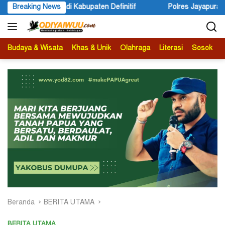
Langsung
Kabupaten Definitif
Breaking News
Polres Jayapura Lakukan Penyelidikan
ke
konten
Budaya & Wisata
Khas & Unik
Olahraga
Literasi
Sosok
B
Beranda
BERITA UTAMA
BERITA UTAMA