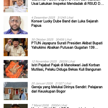
Usai Lakukan Inspeksi Mendadak di RSUD Dok
II Jayapura
4 Desember 2025
31245 Lihat
Konser Lucky Dube Band dan Luka Sejarah
Papua
30 Oktober 2025
30456 Lihat
PTUN Jayapura Surati Presiden Akibat Bupati
Yahukimo Abaikan Putusan Gugatan 139
Kepala Kampung
12 November 2025
28226 Lihat
Istri Pejabat Pajak di Manokwari Jadi Korban
Mutilasi, Pelaku Diduga Bekas Kuli Bangunan
20 Januari 2026
21327 Lihat
Gereja yang Melukai Dirinya Sendiri: Pelajaran
dari Keuskupan Bogor
7 Maret 2026
20004 Lihat