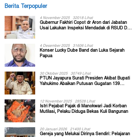
Berita Terpopuler
4 November 2025
32018 Lihat
Gubernur Fakhiri Copot dr Aron dari Jabatan
Usai Lakukan Inspeksi Mendadak di RSUD Dok
II Jayapura
4 Desember 2025
31606 Lihat
Konser Lucky Dube Band dan Luka Sejarah
Papua
30 Oktober 2025
30749 Lihat
PTUN Jayapura Surati Presiden Akibat Bupati
Yahukimo Abaikan Putusan Gugatan 139
Kepala Kampung
12 November 2025
28528 Lihat
Istri Pejabat Pajak di Manokwari Jadi Korban
Mutilasi, Pelaku Diduga Bekas Kuli Bangunan
20 Januari 2026
21400 Lihat
Gereja yang Melukai Dirinya Sendiri: Pelajaran