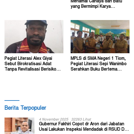
Menamai Cahaya dan Batu
yang Bermimpi Karya
Damianus Ose Wotan
Pegiat Literasi Alex Giyai
MPLS di SMA Negeri 1 Tiom,
Sebut Birokratisasi Adat
Pegiat Literasi Sepi Wanimbo
Tanpa Revitalisasi Berisiko
Serahkan Buku Bertema
Sekadar Simbol
Papua
Berita Terpopuler
4 November 2025
32263 Lihat
Gubernur Fakhiri Copot dr Aron dari Jabatan
Usai Lakukan Inspeksi Mendadak di RSUD Dok