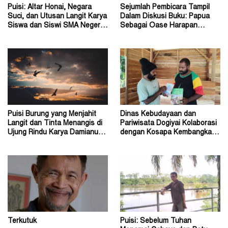
Puisi: Altar Honai, Negara
Sejumlah Pembicara Tampil
Suci, dan Utusan Langit Karya
Dalam Diskusi Buku: Papua
Siswa dan Siswi SMA Negeri 1
Sebagai Oase Harapan
Dogiyai
Pendidikan Indonesia
Puisi Burung yang Menjahit
Dinas Kebudayaan dan
Langit dan Tinta Menangis di
Pariwisata Dogiyai Kolaborasi
Ujung Rindu Karya Damianus
dengan Kosapa Kembangkan
Ose Wotan
Taman Baca
Terkutuk
Puisi: Sebelum Tuhan