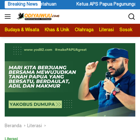
Langsung
tahuan
Breaking News
Ketua APS Papua Pegunungan Sonni Lokobal: Kalau
ke
konten
Budaya & Wisata
Khas & Unik
Olahraga
Literasi
Sosok
B
Beranda
Literasi
Literasi