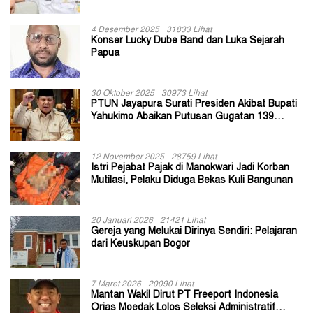
II Jayapura
4 Desember 2025
31833 Lihat
Konser Lucky Dube Band dan Luka Sejarah
Papua
30 Oktober 2025
30973 Lihat
PTUN Jayapura Surati Presiden Akibat Bupati
Yahukimo Abaikan Putusan Gugatan 139
Kepala Kampung
12 November 2025
28759 Lihat
Istri Pejabat Pajak di Manokwari Jadi Korban
Mutilasi, Pelaku Diduga Bekas Kuli Bangunan
20 Januari 2026
21421 Lihat
Gereja yang Melukai Dirinya Sendiri: Pelajaran
dari Keuskupan Bogor
7 Maret 2026
20090 Lihat
Mantan Wakil Dirut PT Freeport Indonesia
Orias Moedak Lolos Seleksi Administratif