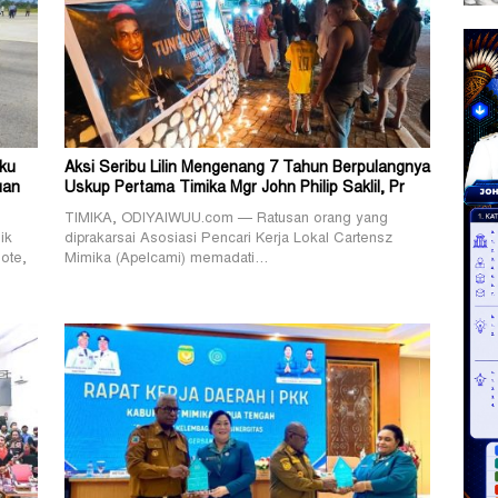
ku
Aksi Seribu Lilin Mengenang 7 Tahun Berpulangnya
uan
Uskup Pertama Timika Mgr John Philip Saklil, Pr
TIMIKA, ODIYAIWUU.com — Ratusan orang yang
ik
diprakarsai Asosiasi Pencari Kerja Lokal Cartensz
ote,
Mimika (Apelcami) memadati…