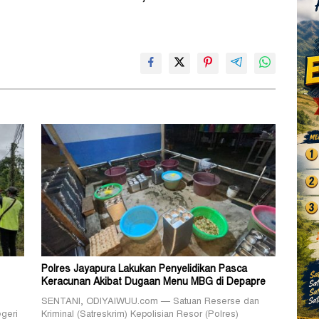
Polres Jayapura Lakukan Penyelidikan Pasca
Keracunan Akibat Dugaan Menu MBG di Depapre
SENTANI, ODIYAIWUU.com — Satuan Reserse dan
geri
Kriminal (Satreskrim) Kepolisian Resor (Polres)