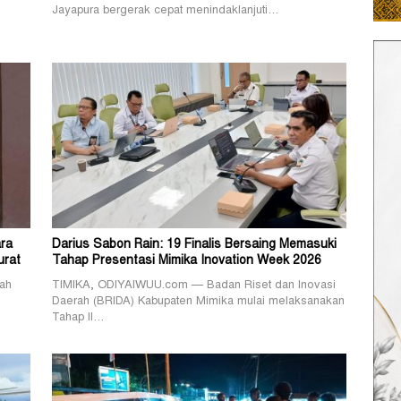
Jayapura bergerak cepat menindaklanjuti…
ra
Darius Sabon Rain: 19 Finalis Bersaing Memasuki
urat
Tahap Presentasi Mimika Inovation Week 2026
ah
TIMIKA, ODIYAIWUU.com — Badan Riset dan Inovasi
Daerah (BRIDA) Kabupaten Mimika mulai melaksanakan
Tahap II…