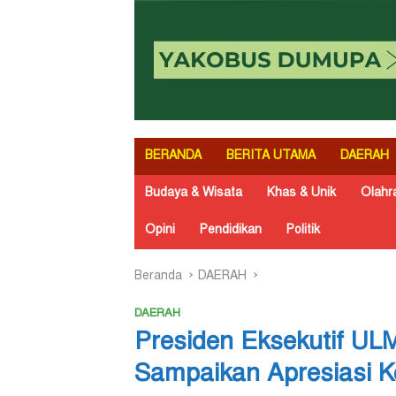
BERANDA
BERITA UTAMA
DAERAH
Budaya & Wisata
Khas & Unik
Olahr
Opini
Pendidikan
Politik
Beranda
DAERAH
DAERAH
Presiden Eksekutif U
Sampaikan Apresiasi K