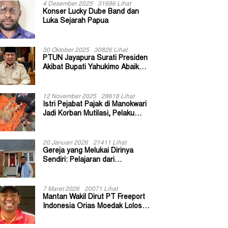
4 Desember 2025
31686 Lihat
Konser Lucky Dube Band dan
Luka Sejarah Papua
30 Oktober 2025
30826 Lihat
PTUN Jayapura Surati Presiden
Akibat Bupati Yahukimo Abaikan
Putusan Gugatan 139 Kepala
Kampung
12 November 2025
28618 Lihat
Istri Pejabat Pajak di Manokwari
Jadi Korban Mutilasi, Pelaku
Diduga Bekas Kuli Bangunan
20 Januari 2026
21411 Lihat
Gereja yang Melukai Dirinya
Sendiri: Pelajaran dari
Keuskupan Bogor
7 Maret 2026
20071 Lihat
Mantan Wakil Dirut PT Freeport
Indonesia Orias Moedak Lolos
Seleksi Administratif Calon ADK
OJK