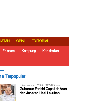
HATAN
OPINI
EDITORIAL
Ekonomi
Kampung
Kesehatan
ita Terpopuler
4 November 2025
32107 Lihat
Gubernur Fakhiri Copot dr Aron
dari Jabatan Usai Lakukan
Inspeksi Mendadak di RSUD Dok
II Jayapura