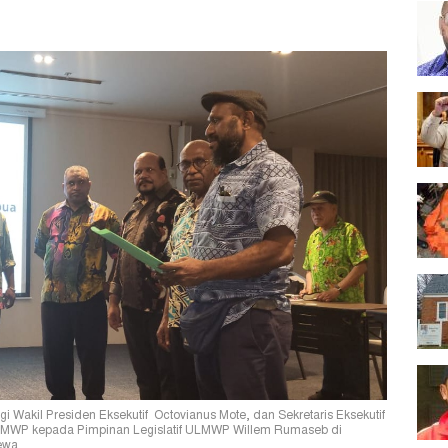
Wakil Presiden Eksekutif Octovianus Mote, dan Sekretaris Eksekutif
ULMWP kepada Pimpinan Legislatif ULMWP Willem Rumaseb di
ewa