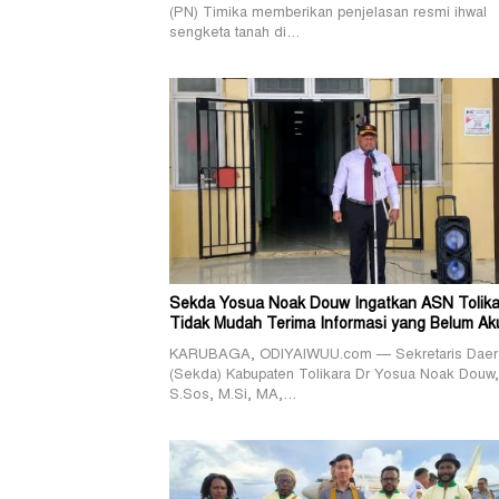
(PN) Timika memberikan penjelasan resmi ihwal
sengketa tanah di…
Sekda Yosua Noak Douw Ingatkan ASN Tolika
Tidak Mudah Terima Informasi yang Belum Ak
KARUBAGA, ODIYAIWUU.com — Sekretaris Daer
(Sekda) Kabupaten Tolikara Dr Yosua Noak Douw,
S.Sos, M.Si, MA,…