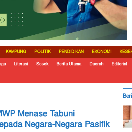
KAMPUNG
POLITIK
PENDIDIKAN
EKONOMI
KESE
aga
Literasi
Sosok
Berita Utama
Daerah
Editorial
Ber
LMWP Menase Tabuni
epada Negara-Negara Pasifik