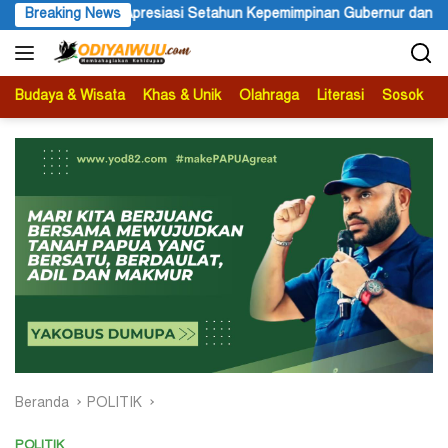
Langsung
an Gubernur dan Wakil Gubernur Papua Pegunungan
Breaking News
PBB Me
ke
konten
Budaya & Wisata
Khas & Unik
Olahraga
Literasi
Sosok
B
Beranda
POLITIK
POLITIK