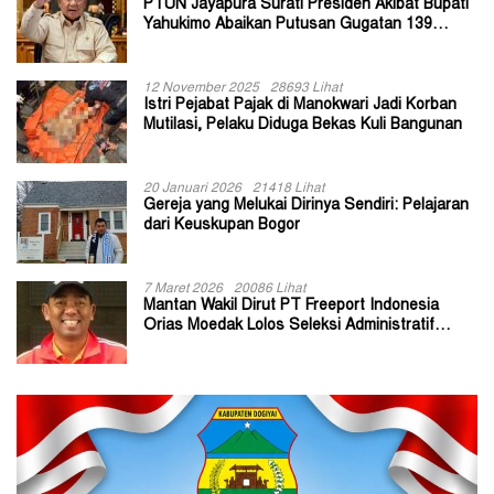
PTUN Jayapura Surati Presiden Akibat Bupati
Yahukimo Abaikan Putusan Gugatan 139
Kepala Kampung
12 November 2025
28693 Lihat
Istri Pejabat Pajak di Manokwari Jadi Korban
Mutilasi, Pelaku Diduga Bekas Kuli Bangunan
20 Januari 2026
21418 Lihat
Gereja yang Melukai Dirinya Sendiri: Pelajaran
dari Keuskupan Bogor
7 Maret 2026
20086 Lihat
Mantan Wakil Dirut PT Freeport Indonesia
Orias Moedak Lolos Seleksi Administratif
Calon ADK OJK