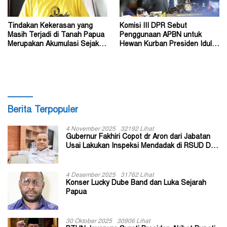
Tindakan Kekerasan yang
Komisi III DPR Sebut
Masih Terjadi di Tanah Papua
Penggunaan APBN untuk
Merupakan Akumulasi Sejak
Hewan Kurban Presiden Idul
Dahulu
Adha 1447 Hijriah Tidak Salah
Berita Terpopuler
4 November 2025
32192 Lihat
Gubernur Fakhiri Copot dr Aron dari Jabatan
Usai Lakukan Inspeksi Mendadak di RSUD Dok
II Jayapura
4 Desember 2025
31762 Lihat
Konser Lucky Dube Band dan Luka Sejarah
Papua
30 Oktober 2025
30906 Lihat