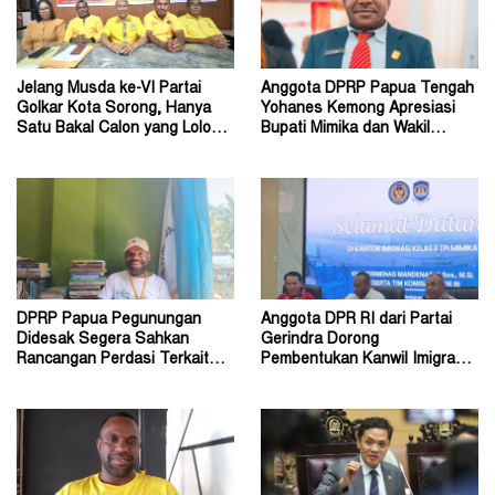
Jelang Musda ke-VI Partai
Anggota DPRP Papua Tengah
Golkar Kota Sorong, Hanya
Yohanes Kemong Apresiasi
Satu Bakal Calon yang Lolos
Bupati Mimika dan Wakil
Tahap Verifikasi
Bupati
DPRP Papua Pegunungan
Anggota DPR RI dari Partai
Didesak Segera Sahkan
Gerindra Dorong
Rancangan Perdasi Terkait
Pembentukan Kanwil Imigrasi
Konflik Sosial
Papua Tengah di Nabire