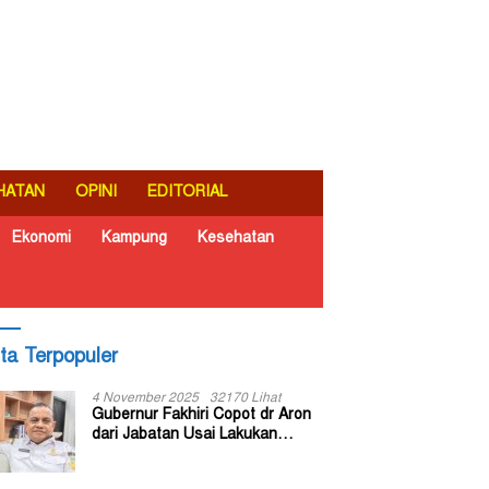
HATAN
OPINI
EDITORIAL
Ekonomi
Kampung
Kesehatan
ita Terpopuler
4 November 2025
32170 Lihat
Gubernur Fakhiri Copot dr Aron
dari Jabatan Usai Lakukan
Inspeksi Mendadak di RSUD Dok
II Jayapura