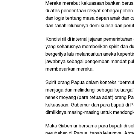
Mereka merebut kekuasaan bahkan berusa
di atas penderitaan rakyat sebagai pilihan 
dan logis tentang masa depan anak dan c
dan tanah leluhurnya demi kuasa dan perut
Kondisi riil di internal jajaran pemerinta
yang seharusnya memberikan spirit dan du
bergerilya lalu melancarkan aneka kepenti
jawabnya sebagai pengemban mandat publi
membesarkan mereka.
Spirit orang Papua dalam konteks “bermu
menjaga dan melindungi sebagai keluarga” 
nenek moyang (para tetua adat) orang Papu
kekuasaan. Gubernur dan para bupati di Pa
dimilikinya masing-masing untuk mendong
Maka Gubernur bersama para bupati di s
perubahan di Papua, tanah leluurnya. Atm