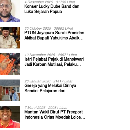
4 Desember 2025
31738 Lihat
Konser Lucky Dube Band dan
Luka Sejarah Papua
30 Oktober 2025
30882 Lihat
PTUN Jayapura Surati Presiden
Akibat Bupati Yahukimo Abaikan
Putusan Gugatan 139 Kepala
Kampung
12 November 2025
28671 Lihat
Istri Pejabat Pajak di Manokwari
Jadi Korban Mutilasi, Pelaku
Diduga Bekas Kuli Bangunan
20 Januari 2026
21417 Lihat
Gereja yang Melukai Dirinya
Sendiri: Pelajaran dari
Keuskupan Bogor
7 Maret 2026
20084 Lihat
Mantan Wakil Dirut PT Freeport
Indonesia Orias Moedak Lolos
Seleksi Administratif Calon ADK
OJK