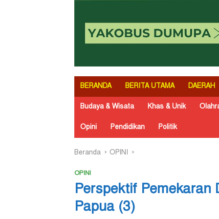
BERANDA
BERITA UTAMA
DAERAH
Budaya & Wisata
Khas & Unik
Olahr
Opini
Pendidikan
Politik
Beranda
OPINI
OPINI
Perspektif Pemekaran 
Papua (3)