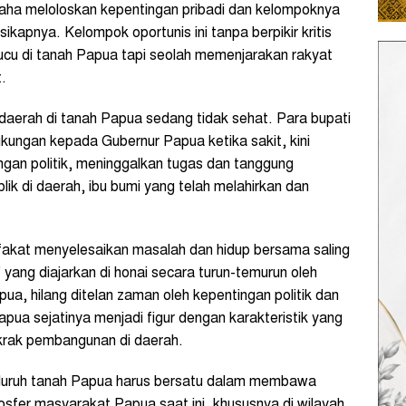
ha meloloskan kepentingan pribadi dan kelompoknya
sikapnya. Kelompok oportunis ini tanpa berpikir kritis
ucu di tanah Papua tapi seolah memenjarakan rakyat
.
han daerah di tanah Papua sedang tidak sehat. Para bupati
kungan kepada Gubernur Papua ketika sakit, kini
ngan politik, meninggalkan tugas dan tanggung
k di daerah, ibu bumi yang telah melahirkan dan
fakat menyelesaikan masalah dan hidup bersama saling
yang diajarkan di honai secara turun-temurun oleh
a, hilang ditelan zaman oleh kepentingan politik dan
pua sejatinya menjadi figur dengan karakteristik yang
krak pembangunan di daerah.
eluruh tanah Papua harus bersatu dalam membawa
osfer masyarakat Papua saat ini, khususnya di wilayah