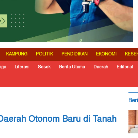
KAMPUNG
POLITIK
PENDIDIKAN
EKONOMI
KESE
aga
Literasi
Sosok
Berita Utama
Daerah
Editorial
Ber
Daerah Otonom Baru di Tanah