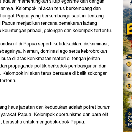
me adalah mementingkan sikap egoisme dan dengan
juannya. Kelompok ini akan terus berkembang dan
u hangat Papua yang berkembanga saat ini tentang
di Papua menjadikan rencana pemekaran ladang
keuntungan pribadi, golongan dan kelompok tertentu.
disi riil di Papua seperti ketidakadilan, diskriminasi,
 sebagainya. Namun, dominasi ego serta kebrobrokan
uta di atas kenikmatan materi di tengah jeritan
 dan propaganda politik berkedok pembangunan dan
Kelompok ini akan terus bersuara di balik sokongan
tertentu.
ua yang haus jabatan dan kedudukan adalah potret buram
asyarakat Papua. Kelompok oportunisme dan para elit
uan, berusaha untuk mengobok-obok Papua.