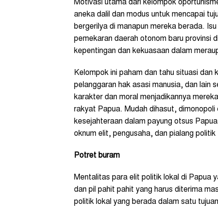
Motivasi utama dari kelompok oportunis
aneka dalil dan modus untuk mencapai tu
bergerilya di manapun mereka berada. Is
pemekaran daerah otonom baru provinsi 
kepentingan dan kekuasaan dalam meraup 
Kelompok ini paham dan tahu situasi dan kon
pelanggaran hak asasi manusia, dan lain
karakter dan moral menjadikannya mereka b
rakyat Papua. Mudah dihasut, dimonopoli
kesejahteraan dalam payung otsus Papua. 
oknum elit, pengusaha, dan pialang politik 
Potret buram
Mentalitas para elit politik lokal di Pap
dan pil pahit pahit yang harus diterima m
politik lokal yang berada dalam satu tuj