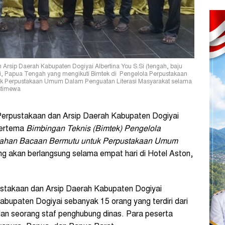
Arsip Daerah Kabupaten Dogiyai Albertina You S.Si (tengah, baju
ai, Papua Tengah yang mengikuti Bimtek di Pengelola Perpustakaan
 Perpustakaan Umum Dalam Penguatan Literasi Masyarakat selama
 Istimewa
erpustakaan dan Arsip Daerah Kabupaten Dogiyai
bertema
Bimbingan Teknis (Bimtek) Pengelola
ahan Bacaan Bermutu untuk Perpustakaan Umum
ng akan berlangsung selama empat hari di Hotel Aston,
stakaan dan Arsip Daerah Kabupaten Dogiyai
abupaten Dogiyai sebanyak 15 orang yang terdiri dari
an seorang staf penghubung dinas. Para peserta