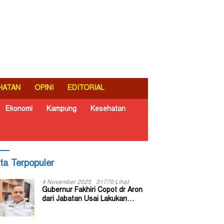
HATAN
OPINI
EDITORIAL
Ekonomi
Kampung
Kesehatan
ita Terpopuler
4 November 2025
31770 Lihat
Gubernur Fakhiri Copot dr Aron
dari Jabatan Usai Lakukan
Inspeksi Mendadak di RSUD Dok
II Jayapura