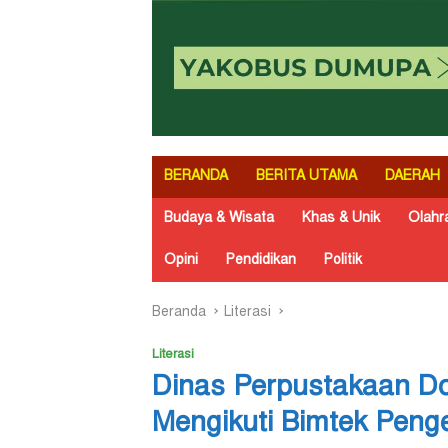
BERANDA
BERITA UTAMA
DAERAH
Budaya & Wisata
Khas & Unik
Olahr
Opini
Pendidikan
Politik
Beranda
Literasi
Literasi
Dinas Perpustakaan Dog
Mengikuti Bimtek Pen