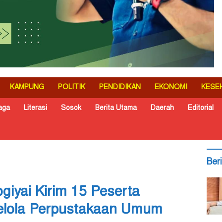
KAMPUNG
POLITIK
PENDIDIKAN
EKONOMI
KESE
aga
Literasi
Sosok
Berita Utama
Daerah
Editorial
Ber
iyai Kirim 15 Peserta
gelola Perpustakaan Umum