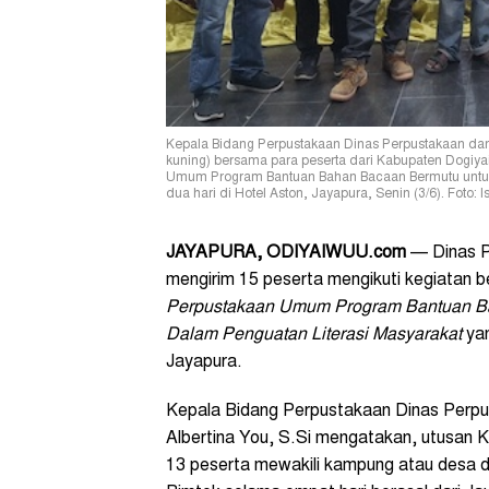
Kepala Bidang Perpustakaan Dinas Perpustakaan dan 
kuning) bersama para peserta dari Kabupaten Dogiy
Umum Program Bantuan Bahan Bacaan Bermutu untuk
dua hari di Hotel Aston, Jayapura, Senin (3/6). Foto:
JAYAPURA, ODIYAIWUU.com
— Dinas P
mengirim 15 peserta mengikuti kegiatan 
Perpustakaan Umum Program Bantuan B
Dalam Penguatan Literasi Masyarakat
ya
Jayapura.
Kepala Bidang Perpustakaan Dinas Perpu
Albertina You, S.Si mengatakan, utusan K
13 peserta mewakili kampung atau desa d