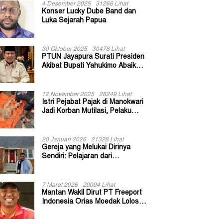
4 Desember 2025
31266 Lihat
Konser Lucky Dube Band dan
Luka Sejarah Papua
30 Oktober 2025
30478 Lihat
PTUN Jayapura Surati Presiden
Akibat Bupati Yahukimo Abaikan
Putusan Gugatan 139 Kepala
Kampung
12 November 2025
28249 Lihat
Istri Pejabat Pajak di Manokwari
Jadi Korban Mutilasi, Pelaku
Diduga Bekas Kuli Bangunan
20 Januari 2026
21328 Lihat
Gereja yang Melukai Dirinya
Sendiri: Pelajaran dari
Keuskupan Bogor
7 Maret 2026
20004 Lihat
Mantan Wakil Dirut PT Freeport
Indonesia Orias Moedak Lolos
Seleksi Administratif Calon ADK
OJK