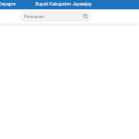
 Kabupaten Jayawijaya Atenius Murip: Festival Budaya Lembah Bali