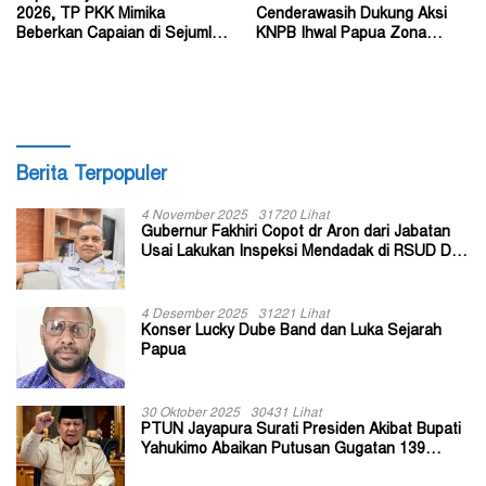
2026, TP PKK Mimika
Cenderawasih Dukung Aksi
Beberkan Capaian di Sejumlah
KNPB Ihwal Papua Zona
Sektor Strategis
Darurat Militer dan
Kemanusiaan
Berita Terpopuler
4 November 2025
31720 Lihat
Gubernur Fakhiri Copot dr Aron dari Jabatan
Usai Lakukan Inspeksi Mendadak di RSUD Dok
II Jayapura
4 Desember 2025
31221 Lihat
Konser Lucky Dube Band dan Luka Sejarah
Papua
30 Oktober 2025
30431 Lihat
PTUN Jayapura Surati Presiden Akibat Bupati
Yahukimo Abaikan Putusan Gugatan 139
Kepala Kampung