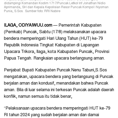
didampingi Komandan Kodim 1717/Puncak Letkol Inf Jonathan Nidio
Aprimanda, SH dan Kepala Kepolisian Resor Puncak Kompol I Nyoman
Punia, S.Sos. Sumber foto: RRI Nabire
ILAGA, ODIYAIWUU.com
—
Pemerintah Kabupaten
(Pemkab) Puncak, Sabtu (17/8) melaksanakan upacara
bendera memperingati Hari Ulang Tahun (HUT) ke-79
Republik Indonesia Tingkat Kabupaten di Lapangan
Upacara Trikora, Ilaga, kota Kabupaten Puncak, Provinsi
Papua Tengah. Rangkaian upacara berlangsung aman.
Penjabat Bupati Kabupaten Puncak Nenu Tabuni,S.Sos
mengatakan, upacara bendera yang berlangsung di Puncak
berjalan aman dan kondusif, menandakan bahwa Puncak
aman. Bila di luar selama ini terkesan Puncak adalah daerah
konflik, namun semua itu tidak benar,
“Pelaksanaan upacara bendera memperingati HUT ke-79
RI tahun 2024 yang sudah berjalan aman dan damai