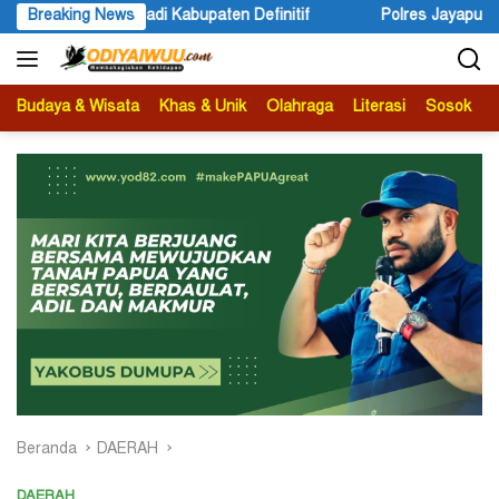
Langsung
Breaking News
Polres Jayapura Lakukan Penyelidikan Pasca Keracunan Ak
ke
konten
Budaya & Wisata
Khas & Unik
Olahraga
Literasi
Sosok
B
Beranda
DAERAH
DAERAH