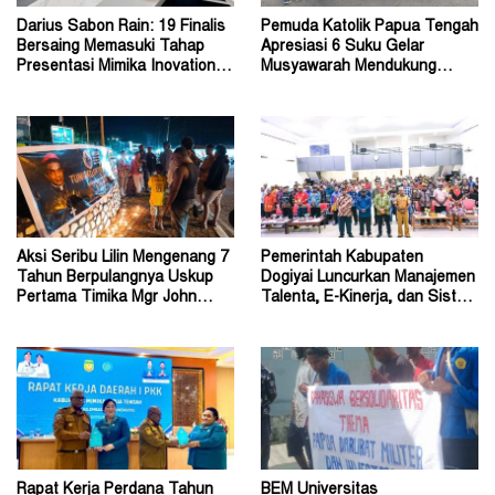
Darius Sabon Rain: 19 Finalis
Pemuda Katolik Papua Tengah
Bersaing Memasuki Tahap
Apresiasi 6 Suku Gelar
Presentasi Mimika Inovation
Musyawarah Mendukung
Week 2026
Perda Jadi Acuan Dewan
Aksi Seribu Lilin Mengenang 7
Pemerintah Kabupaten
Tahun Berpulangnya Uskup
Dogiyai Luncurkan Manajemen
Pertama Timika Mgr John
Talenta, E-Kinerja, dan Sistem
Philip Saklil, Pr
Dokumen Digital
Rapat Kerja Perdana Tahun
BEM Universitas