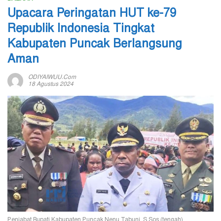
Upacara Peringatan HUT ke-79
Republik Indonesia Tingkat
Kabupaten Puncak Berlangsung
Aman
ODIYAIWUU.com
18 Agustus 2024
Penjabat Bupati Kabupaten Puncak Nenu Tabuni. S.Sos (tengah)