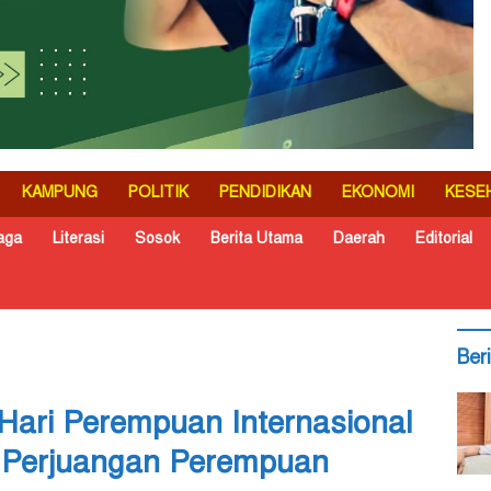
KAMPUNG
POLITIK
PENDIDIKAN
EKONOMI
KESE
aga
Literasi
Sosok
Berita Utama
Daerah
Editorial
Ber
 Hari Perempuan Internasional
Perjuangan Perempuan