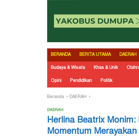
BERANDA
BERITA UTAMA
DAERAH
Budaya & Wisata
Khas & Unik
Olahr
Opini
Pendidikan
Politik
Beranda
DAERAH
DAERAH
Herlina Beatrix Monim:
Momentum Merayakan 