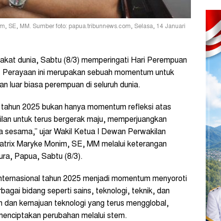
im, SE, MM. Sumber foto: papua.tribunnews.com, Selasa, 14 Januari
kat dunia, Sabtu (8/3) memperingati Hari Perempuan
y). Perayaan ini merupakan sebuah momentum untuk
n luar biasa perempuan di seluruh dunia.
l tahun 2025 bukan hanya momentum refleksi atas
ilan untuk terus bergerak maju, memperjuangkan
a sesama,” ujar Wakil Ketua I Dewan Perwakilan
atrix
Maryke
Monim, SE, MM melalui keterangan
ura, Papua, Sabtu (8/3).
nternasional tahun 2025 menjadi momentum menyoroti
agai bidang seperti sains, teknologi, teknik, dan
 dan kemajuan teknologi yang terus mengglobal,
menciptakan perubahan melalui stem.