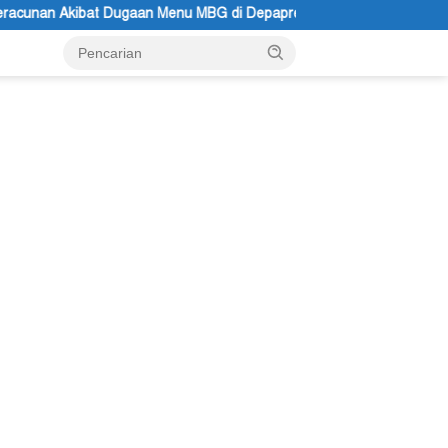
u MBG di Depapre
Bupati Kabupaten Jayawijaya Atenius Mur