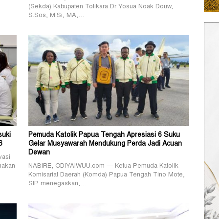
(Sekda) Kabupaten Tolikara Dr Yosua Noak Douw,
S.Sos, M.Si, MA,…
suki
Pemuda Katolik Papua Tengah Apresiasi 6 Suku
6
Gelar Musyawarah Mendukung Perda Jadi Acuan
Dewan
vasi
nakan
NABIRE, ODIYAIWUU.com — Ketua Pemuda Katolik
Komisariat Daerah (Komda) Papua Tengah Tino Mote,
SIP menegaskan,…