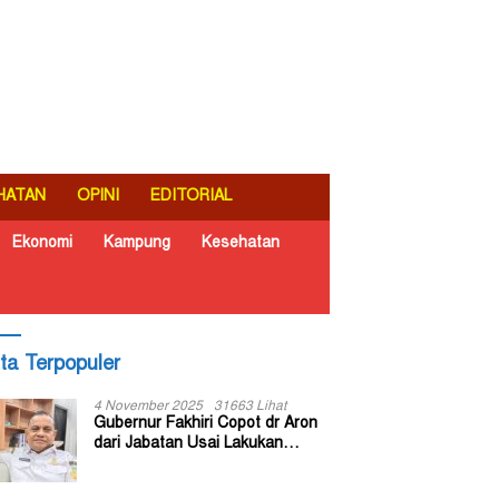
HATAN
OPINI
EDITORIAL
Ekonomi
Kampung
Kesehatan
ita Terpopuler
4 November 2025
31663 Lihat
Gubernur Fakhiri Copot dr Aron
dari Jabatan Usai Lakukan
Inspeksi Mendadak di RSUD Dok
II Jayapura