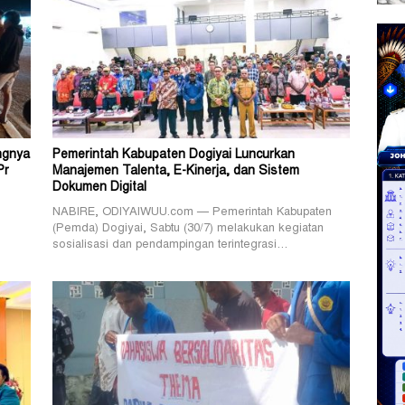
ngnya
Pemerintah Kabupaten Dogiyai Luncurkan
Pr
Manajemen Talenta, E-Kinerja, dan Sistem
Dokumen Digital
NABIRE, ODIYAIWUU.com — Pemerintah Kabupaten
(Pemda) Dogiyai, Sabtu (30/7) melakukan kegiatan
sosialisasi dan pendampingan terintegrasi…