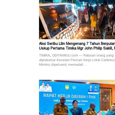
Aksi Seribu Lilin Mengenang 7 Tahun Berpula
Uskup Pertama Timika Mgr John Philip Saklil, 
TIMIKA, ODIYAIWUU.com — Ratusan orang yang
diprakarsai Asosiasi Pencari Kerja Lokal Cartensz
Mimika (Apelcami) memadati…