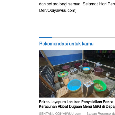
dan setara bagi semua. Selamat Hari Pere
Deri/Odiyaiwuu.com)
Rekomendasi untuk kamu
Polres Jayapura Lakukan Penyelidikan Pasca
Keracunan Akibat Dugaan Menu MBG di Depa
SENTANI, ODIYAIWUU.com — Satuan Reserse d