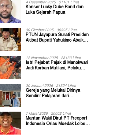
4 Desember 2025
31181 Lihat
Konser Lucky Dube Band dan
Luka Sejarah Papua
30 Oktober 2025
30395 Lihat
PTUN Jayapura Surati Presiden
Akibat Bupati Yahukimo Abaikan
Putusan Gugatan 139 Kepala
Kampung
12 November 2025
28133 Lihat
Istri Pejabat Pajak di Manokwari
Jadi Korban Mutilasi, Pelaku
Diduga Bekas Kuli Bangunan
20 Januari 2026
21324 Lihat
Gereja yang Melukai Dirinya
Sendiri: Pelajaran dari
Keuskupan Bogor
7 Maret 2026
20002 Lihat
Mantan Wakil Dirut PT Freeport
Indonesia Orias Moedak Lolos
Seleksi Administratif Calon ADK
OJK