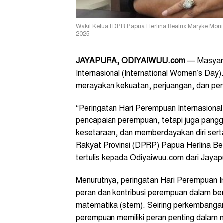
Wakil Ketua I DPR Papua Herlina Beatrix Maryke Mon
2025
JAYAPURA, ODIYAIWUU.com
— Masyara
Internasional (International Women’s Da
merayakan kekuatan, perjuangan, dan pera
“Peringatan Hari Perempuan Internasiona
pencapaian perempuan, tetapi juga pangg
kesetaraan, dan memberdayakan diri sert
Rakyat Provinsi (DPRP) Papua Herlina Be
tertulis kepada Odiyaiwuu.com dari Jayap
Menurutnya, peringatan Hari Perempuan I
peran dan kontribusi perempuan dalam berb
matematika (stem). Seiring perkembangan
perempuan memiliki peran penting dalam 