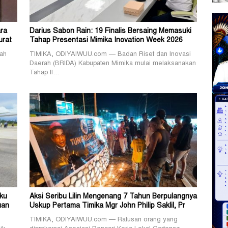
ra
Darius Sabon Rain: 19 Finalis Bersaing Memasuki
urat
Tahap Presentasi Mimika Inovation Week 2026
ah
TIMIKA, ODIYAIWUU.com — Badan Riset dan Inovasi
Daerah (BRIDA) Kabupaten Mimika mulai melaksanakan
Tahap II…
ku
Aksi Seribu Lilin Mengenang 7 Tahun Berpulangnya
uan
Uskup Pertama Timika Mgr John Philip Saklil, Pr
TIMIKA, ODIYAIWUU.com — Ratusan orang yang