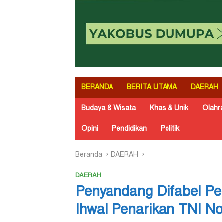
BERANDA
BERITA UTAMA
DAERAH
Budaya & Wisata
Khas & Unik
Olahr
Opini
Pendidikan
Politik
Beranda
DAERAH
DAERAH
Penyandang Difabel P
Ihwal Penarikan TNI No