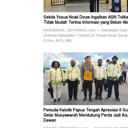
Sekda Yosua Noak Douw Ingatkan ASN Tolika
Tidak Mudah Terima Informasi yang Belum Ak
KARUBAGA, ODIYAIWUU.com — Sekretaris Daer
(Sekda) Kabupaten Tolikara Dr Yosua Noak Douw,
S.Sos, M.Si, MA,…
Pemuda Katolik Papua Tengah Apresiasi 6 Su
Gelar Musyawarah Mendukung Perda Jadi Ac
Dewan