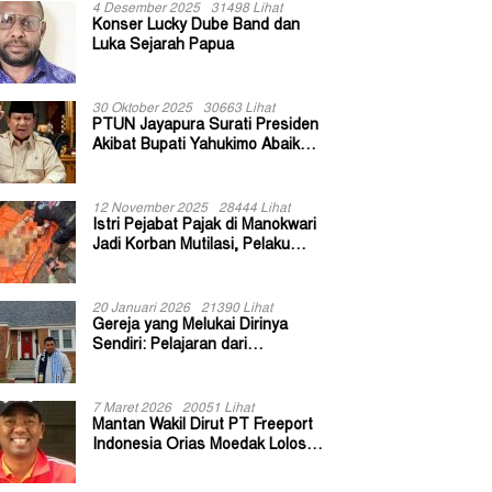
4 Desember 2025
31498 Lihat
Konser Lucky Dube Band dan
Luka Sejarah Papua
30 Oktober 2025
30663 Lihat
PTUN Jayapura Surati Presiden
Akibat Bupati Yahukimo Abaikan
Putusan Gugatan 139 Kepala
Kampung
12 November 2025
28444 Lihat
Istri Pejabat Pajak di Manokwari
Jadi Korban Mutilasi, Pelaku
Diduga Bekas Kuli Bangunan
20 Januari 2026
21390 Lihat
Gereja yang Melukai Dirinya
Sendiri: Pelajaran dari
Keuskupan Bogor
7 Maret 2026
20051 Lihat
Mantan Wakil Dirut PT Freeport
Indonesia Orias Moedak Lolos
Seleksi Administratif Calon ADK
OJK