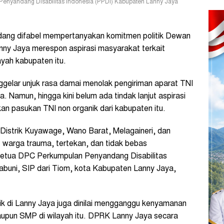
nyandang Disabilitas Indonesia (PPDI) Kabupaten Lanny Jaya
ang difabel mempertanyakan komitmen politik Dewan
ny Jaya merespon aspirasi masyarakat terkait
ayah kabupaten itu.
gelar unjuk rasa damai menolak pengiriman aparat TNI
a. Namun, hingga kini belum ada tindak lanjut aspirasi
an pasukan TNI non organik dari kabupaten itu.
 Distrik Kuyawage, Wano Barat, Melagaineri, dan
warga trauma, tertekan, dan tidak bebas
r Ketua DPC Perkumpulan Penyandang Disabilitas
abuni, SIP dari Tiom, kota Kabupaten Lanny Jaya,
nik di Lanny Jaya juga dinilai mengganggu kenyamanan
upun SMP di wilayah itu. DPRK Lanny Jaya secara