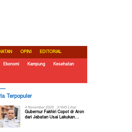
HATAN
OPINI
EDITORIAL
Ekonomi
Kampung
Kesehatan
ita Terpopuler
4 November 2025
31945 Lihat
Gubernur Fakhiri Copot dr Aron
dari Jabatan Usai Lakukan
Inspeksi Mendadak di RSUD Dok
II Jayapura