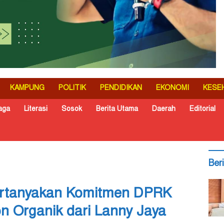
KAMPUNG
POLITIK
PENDIDIKAN
EKONOMI
KESE
aga
Literasi
Sosok
Berita Utama
Daerah
Editorial
Ber
ertanyakan Komitmen DPRK
n Organik dari Lanny Jaya