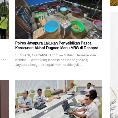
Polres Jayapura Lakukan Penyelidikan Pasca
Keracunan Akibat Dugaan Menu MBG di Depapre
SENTANI, ODIYAIWUU.com — Satuan Reserse dan
geri
Kriminal (Satreskrim) Kepolisian Resor (Polres)
Jayapura bergerak cepat menindaklanjuti…