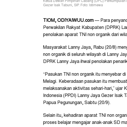
Ketua Dewan Pimpinan Cabang (DPC) Perkumpulan Pe
Gezer Isak Tabuni, SIP. Foto: Istimewa
TIOM, ODIYAIWUU.com
— Para penyand
Perwakilan Rakyat Kabupaten (DPRK) Lan
penolakan aparat TNI non organik dari wil
Masyarakat Lanny Jaya, Rabu (20/8) meng
non organik di seluruh wilayah di Lanny Jay
DPRK Lanny Jaya ihwal penolakan penarik
“Pasukan TNI non organik itu menyebar di
Melagi. Keberadaan pasukan itu membuat 
melaksanakan aktivitas sehari-hari,” uja
Indonesia (PPDI) Lanny Jaya Gezer Isak T
Papua Pegunungan, Sabtu (20/9).
Selain itu, kehadiran aparat TNI non orga
proses belajar mengajar anak-anak SD ma