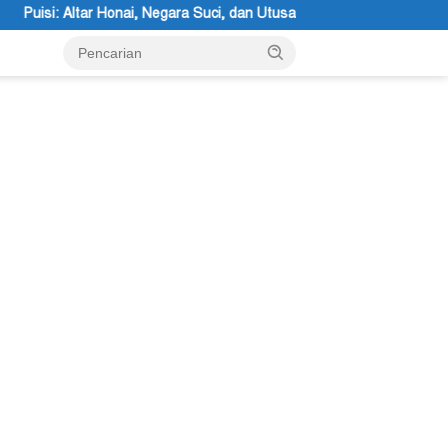
Suci, dan Utusan Langit Karya Siswa dan Siswi SMA Negeri 1 Dogiyai