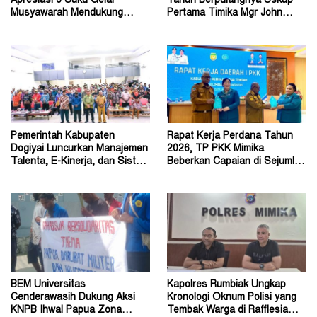
Apresiasi 6 Suku Gelar
Tahun Berpulangnya Uskup
Musyawarah Mendukung
Pertama Timika Mgr John
Perda Jadi Acuan Dewan
Philip Saklil, Pr
Pemerintah Kabupaten
Rapat Kerja Perdana Tahun
Dogiyai Luncurkan Manajemen
2026, TP PKK Mimika
Talenta, E-Kinerja, dan Sistem
Beberkan Capaian di Sejumlah
Dokumen Digital
Sektor Strategis
BEM Universitas
Kapolres Rumbiak Ungkap
Cenderawasih Dukung Aksi
Kronologi Oknum Polisi yang
KNPB Ihwal Papua Zona
Tembak Warga di Rafflesia