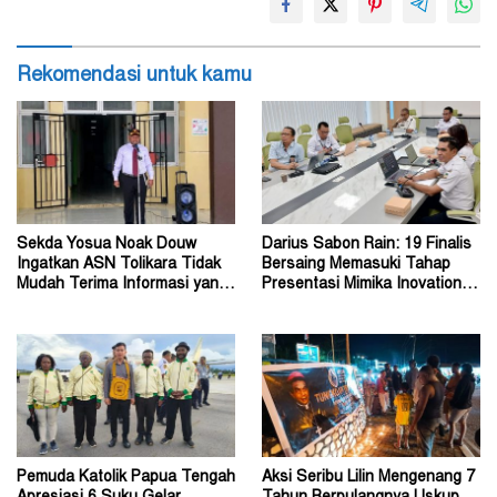
Rekomendasi untuk kamu
Sekda Yosua Noak Douw
Darius Sabon Rain: 19 Finalis
Ingatkan ASN Tolikara Tidak
Bersaing Memasuki Tahap
Mudah Terima Informasi yang
Presentasi Mimika Inovation
Belum Akurat
Week 2026
Pemuda Katolik Papua Tengah
Aksi Seribu Lilin Mengenang 7