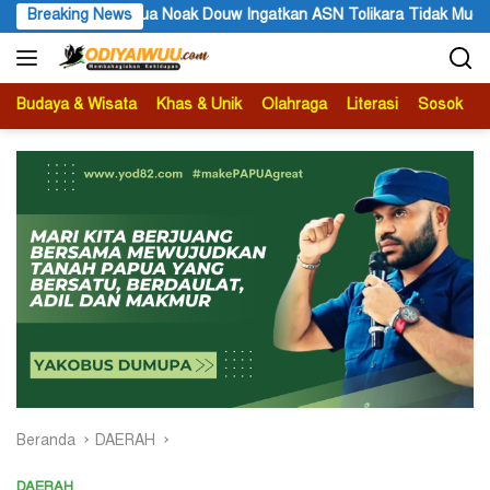
Langsung
SN Tolikara Tidak Mudah Terima Informasi yang Belum Akurat
Breaking News
ke
konten
Budaya & Wisata
Khas & Unik
Olahraga
Literasi
Sosok
B
Beranda
DAERAH
DAERAH