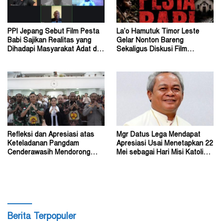
PPI Jepang Sebut Film Pesta
La’o Hamutuk Timor Leste
Babi Sajikan Realitas yang
Gelar Nonton Bareng
Dihadapi Masyarakat Adat di
Sekaligus Diskusi Film
Tanah Papua
Dokumenter Pesta Babi
Refleksi dan Apresiasi atas
Mgr Datus Lega Mendapat
Keteladanan Pangdam
Apresiasi Usai Menetapkan 22
Cenderawasih Mendorong
Mei sebagai Hari Misi Katolik
Perdamaian di Wamena
di Tanah Papua
Berita Terpopuler