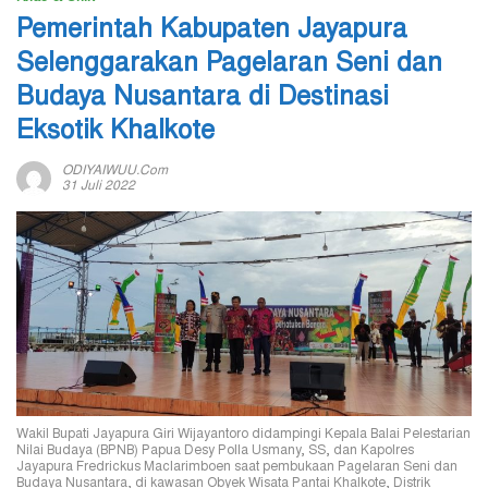
Pemerintah Kabupaten Jayapura
Selenggarakan Pagelaran Seni dan
Budaya Nusantara di Destinasi
Eksotik Khalkote
ODIYAIWUU.com
31 Juli 2022
Wakil Bupati Jayapura Giri Wijayantoro didampingi Kepala Balai Pelestarian
Nilai Budaya (BPNB) Papua Desy Polla Usmany, SS, dan Kapolres
Jayapura Fredrickus Maclarimboen saat pembukaan Pagelaran Seni dan
Budaya Nusantara, di kawasan Obyek Wisata Pantai Khalkote, Distrik