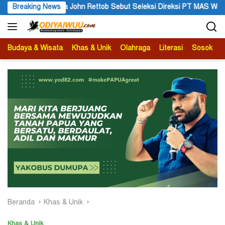
Langsung
ika John Rettob Sebut Seleksi Direksi PT MAS Wajib Lewat Mekani
Breaking News
ke
konten
Budaya & Wisata
Khas & Unik
Olahraga
Literasi
Sosok
B
Beranda
Khas & Unik
Khas & Unik