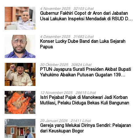
4 November 2025
32103 Lihat
Gubernur Fakhiri Copot dr Aron dari Jabatan
Usai Lakukan Inspeksi Mendadak di RSUD Dok
II Jayapura
4 Desember 2025
31683 Lihat
Konser Lucky Dube Band dan Luka Sejarah
Papua
30 Oktober 2025
30824 Lihat
PTUN Jayapura Surati Presiden Akibat Bupati
Yahukimo Abaikan Putusan Gugatan 139
Kepala Kampung
12 November 2025
28615 Lihat
Istri Pejabat Pajak di Manokwari Jadi Korban
Mutilasi, Pelaku Diduga Bekas Kuli Bangunan
20 Januari 2026
21411 Lihat
Gereja yang Melukai Dirinya Sendiri: Pelajaran
dari Keuskupan Bogor