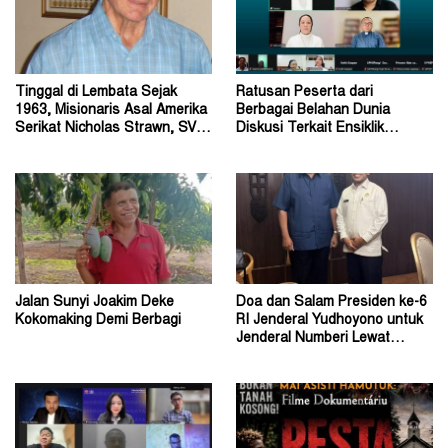
Tinggal di Lembata Sejak
Ratusan Peserta dari
1963, Misionaris Asal Amerika
Berbagai Belahan Dunia
Serikat Nicholas Strawn, SVD
Diskusi Terkait Ensiklik
Tutup Usia
Magnifica Humanitas Paus
Leo
Jalan Sunyi Joakim Deke
Doa dan Salam Presiden ke-6
Kokomaking Demi Berbagi
RI Jenderal Yudhoyono untuk
Jenderal Numberi Lewat
Profesor Numberi