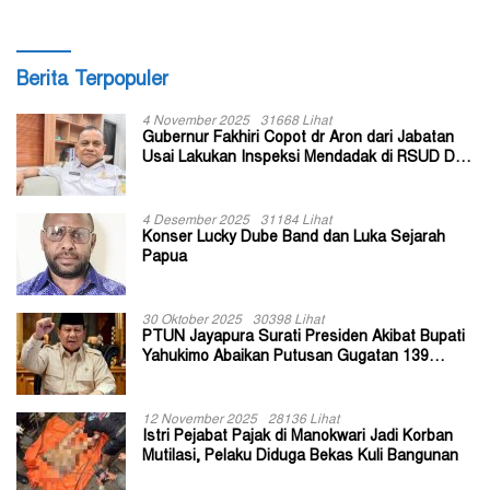
Berita Terpopuler
4 November 2025
31668 Lihat
Gubernur Fakhiri Copot dr Aron dari Jabatan
Usai Lakukan Inspeksi Mendadak di RSUD Dok
II Jayapura
4 Desember 2025
31184 Lihat
Konser Lucky Dube Band dan Luka Sejarah
Papua
30 Oktober 2025
30398 Lihat
PTUN Jayapura Surati Presiden Akibat Bupati
Yahukimo Abaikan Putusan Gugatan 139
Kepala Kampung
12 November 2025
28136 Lihat
Istri Pejabat Pajak di Manokwari Jadi Korban
Mutilasi, Pelaku Diduga Bekas Kuli Bangunan