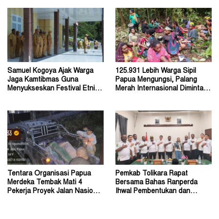
Samuel Kogoya Ajak Warga
125.931 Lebih Warga Sipil
Jaga Kamtibmas Guna
Papua Mengungsi, Palang
Menyukseskan Festival Etnik
Merah Internasional Diminta
Religi dan HUT RI
Segera Turun Tangan
Tentara Organisasi Papua
Pemkab Tolikara Rapat
Merdeka Tembak Mati 4
Bersama Bahas Ranperda
Pekerja Proyek Jalan Nasional
Ihwal Pembentukan dan
di Kabupaten Tolikara
Susunan Perangkat Daerah