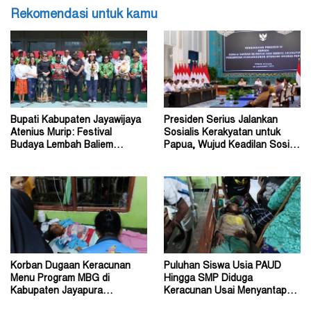
Rekomendasi untuk kamu
Bupati Kabupaten Jayawijaya
Presiden Serius Jalankan
Atenius Murip: Festival
Sosialis Kerakyatan untuk
Budaya Lembah Baliem
Papua, Wujud Keadilan Sosial
Dongkrak UMKM
bagi Masyarakat
Korban Dugaan Keracunan
Puluhan Siswa Usia PAUD
Menu Program MBG di
Hingga SMP Diduga
Kabupaten Jayapura
Keracunan Usai Menyantap
Diperkirakan Ratusan Orang
Menu Program MBG