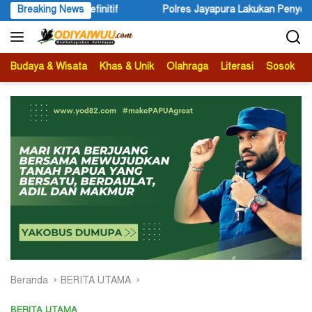
Langsung
s Jayapura Lakukan Penyelidikan Pasca Keracunan Akibat Dugaan M
Breaking News
ke
konten
Budaya & Wisata
Khas & Unik
Olahraga
Literasi
Sosok
B
Beranda
BERITA UTAMA
BERITA UTAMA