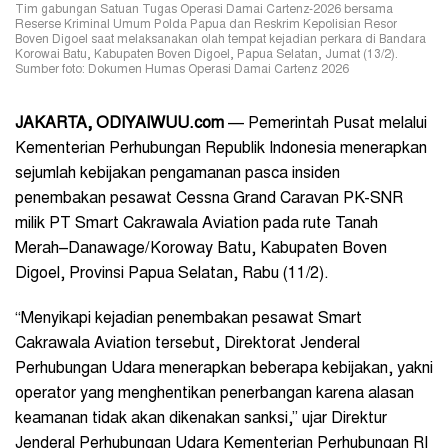
Tim gabungan Satuan Tugas Operasi Damai Cartenz-2026 bersama
Reserse Kriminal Umum Polda Papua dan Reskrim Kepolisian Resor
Boven Digoel saat melaksanakan olah tempat kejadian perkara di Bandara
Korowai Batu, Kabupaten Boven Digoel, Papua Selatan, Jumat (13/2).
Sumber foto: Dokumen Humas Operasi Damai Cartenz 2026
JAKARTA, ODIYAIWUU.com
— Pemerintah Pusat melalui
Kementerian Perhubungan Republik Indonesia menerapkan
sejumlah kebijakan pengamanan pasca insiden
penembakan pesawat Cessna Grand Caravan PK-SNR
milik PT Smart Cakrawala Aviation pada rute Tanah
Merah–Danawage/Koroway Batu, Kabupaten Boven
Digoel, Provinsi Papua Selatan, Rabu (11/2).
“Menyikapi kejadian penembakan pesawat Smart
Cakrawala Aviation tersebut, Direktorat Jenderal
Perhubungan Udara menerapkan beberapa kebijakan, yakni
operator yang menghentikan penerbangan karena alasan
keamanan tidak akan dikenakan sanksi,” ujar Direktur
Jenderal Perhubungan Udara Kementerian Perhubungan RI