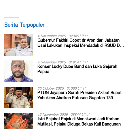
Berita Terpopuler
4 November 2025
32345 Lihat
Gubernur Fakhiri Copot dr Aron dari Jabatan
Usai Lakukan Inspeksi Mendadak di RSUD Dok
II Jayapura
4 Desember 2025
31914 Lihat
Konser Lucky Dube Band dan Luka Sejarah
Papua
30 Oktober 2025
31060 Lihat
PTUN Jayapura Surati Presiden Akibat Bupati
Yahukimo Abaikan Putusan Gugatan 139
Kepala Kampung
12 November 2025
28844 Lihat
Istri Pejabat Pajak di Manokwari Jadi Korban
Mutilasi, Pelaku Diduga Bekas Kuli Bangunan