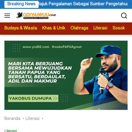
Langsung
 Sebagai Sumber Pengetahuan
Breaking News
Ketua APS Papua Pegunungan 
ke
konten
Budaya & Wisata
Khas & Unik
Olahraga
Literasi
Sosok
B
Beranda
Literasi
Literasi