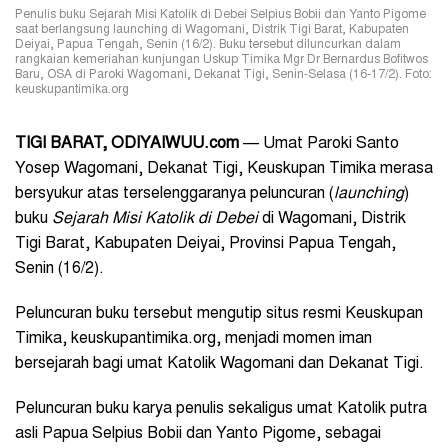
Penulis buku Sejarah Misi Katolik di Debei Selpius Bobii dan Yanto Pigome
saat berlangsung launching di Wagomani, Distrik Tigi Barat, Kabupaten
Deiyai, Papua Tengah, Senin (16/2). Buku tersebut diluncurkan dalam
rangkaian kemeriahan kunjungan Uskup Timika Mgr Dr Bernardus Bofitwos
Baru, OSA di Paroki Wagomani, Dekanat Tigi, Senin-Selasa (16-17/2). Foto:
keuskupantimika.org
TIGI BARAT, ODIYAIWUU.com
— Umat Paroki Santo
Yosep Wagomani, Dekanat Tigi, Keuskupan Timika merasa
bersyukur atas terselenggaranya peluncuran (
launching
)
buku
Sejarah Misi Katolik di Debei
di Wagomani, Distrik
Tigi Barat, Kabupaten Deiyai, Provinsi Papua Tengah,
Senin (16/2).
Peluncuran buku tersebut mengutip situs resmi Keuskupan
Timika, keuskupantimika.org, menjadi momen iman
bersejarah bagi umat Katolik Wagomani dan Dekanat Tigi.
Peluncuran buku karya penulis sekaligus umat Katolik putra
asli Papua Selpius Bobii dan Yanto Pigome, sebagai