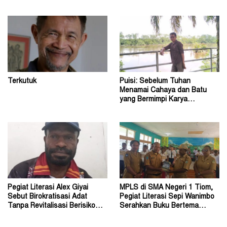
Ose Wotan
Taman Baca
Terkutuk
Puisi: Sebelum Tuhan
Menamai Cahaya dan Batu
yang Bermimpi Karya
Damianus Ose Wotan
Pegiat Literasi Alex Giyai
MPLS di SMA Negeri 1 Tiom,
Sebut Birokratisasi Adat
Pegiat Literasi Sepi Wanimbo
Tanpa Revitalisasi Berisiko
Serahkan Buku Bertema
Sekadar Simbol
Papua