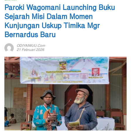
Paroki Wagomani Launching Buku
Sejarah Misi Dalam Momen
Kunjungan Uskup Timika Mgr
Bernardus Baru
ODIYAIWUU.com
21 Februari 2026