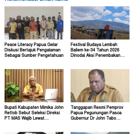
Peace Literacy Papua Gelar
Festival Budaya Lembah
Diskusi Bertajuk Pengalaman
Baliem ke-34 Tahun 2026
Sebagai Sumber Pengetahuan
Dinodai Aksi Penembakan
Oleh Orang Tak Dikenal
Bupati Kabupaten Mimika John
Tanggapan Resmi Pemprov
Rettob Sebut Seleksi Direksi
Papua Pegunungan Pasca
PT MAS Wajib Lewat
Gubernur Dr John Tabo
Mekanisme RUPS
Diadukan ke KPK RI