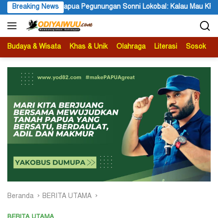
Langsung
bal: Kalau Mau KPK Audit Dana Otsus Seluruh Tanah Papua
Breaking News
ke
konten
Budaya & Wisata
Khas & Unik
Olahraga
Literasi
Sosok
B
Beranda
BERITA UTAMA
BERITA UTAMA