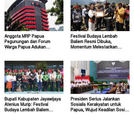
Anggota MRP Papua
Festival Budaya Lembah
Pegunungan dan Forum
Baliem Resmi Dibuka,
Warga Papua Adukan
Momentum Melestarikan
Gubernur John Tabo ke KPK
Budaya Warisan Leluhur
Bupati Kabupaten Jayawijaya
Presiden Serius Jalankan
Atenius Murip: Festival
Sosialis Kerakyatan untuk
Budaya Lembah Baliem
Papua, Wujud Keadilan Sosial
Dongkrak UMKM
bagi Masyarakat