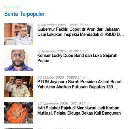
Berita Terpopuler
4 November 2025
32221 Lihat
Gubernur Fakhiri Copot dr Aron dari Jabatan
Usai Lakukan Inspeksi Mendadak di RSUD Dok
II Jayapura
4 Desember 2025
31792 Lihat
Konser Lucky Dube Band dan Luka Sejarah
Papua
30 Oktober 2025
30928 Lihat
PTUN Jayapura Surati Presiden Akibat Bupati
Yahukimo Abaikan Putusan Gugatan 139
Kepala Kampung
12 November 2025
28719 Lihat
Istri Pejabat Pajak di Manokwari Jadi Korban
Mutilasi, Pelaku Diduga Bekas Kuli Bangunan