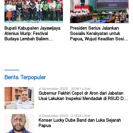
Bupati Kabupaten Jayawijaya
Presiden Serius Jalankan
Atenius Murip: Festival
Sosialis Kerakyatan untuk
Budaya Lembah Baliem
Papua, Wujud Keadilan Sosial
Dongkrak UMKM
bagi Masyarakat
Berita Terpopuler
4 November 2025
32361 Lihat
Gubernur Fakhiri Copot dr Aron dari Jabatan
Usai Lakukan Inspeksi Mendadak di RSUD Dok
II Jayapura
4 Desember 2025
31934 Lihat
Konser Lucky Dube Band dan Luka Sejarah
Papua