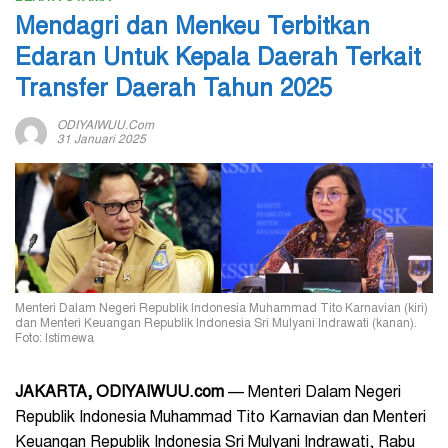
Mendagri dan Menkeu Terbitkan
Edaran Untuk Kepala Daerah Terkait
Transfer Daerah Tahun 2025
ODIYAIWUU.com
31 Januari 2025
Menteri Dalam Negeri Republik Indonesia Muhammad Tito Karnavian (kiri)
dan Menteri Keuangan Republik Indonesia Sri Mulyani Indrawati (kanan).
Foto: Istimewa
JAKARTA, ODIYAIWUU.com
— Menteri Dalam Negeri
Republik Indonesia Muhammad Tito Karnavian dan Menteri
Keuangan Republik Indonesia Sri Mulyani Indrawati, Rabu