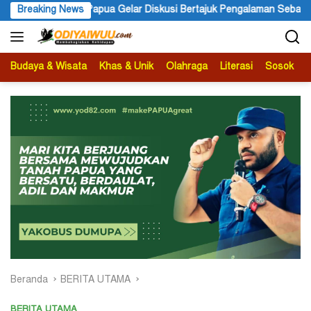
Langsung
i Bertajuk Pengalaman Sebagai Sumber Pengetahuan
Breaking News
Ketua A
ke
konten
Budaya & Wisata
Khas & Unik
Olahraga
Literasi
Sosok
B
Beranda
BERITA UTAMA
BERITA UTAMA