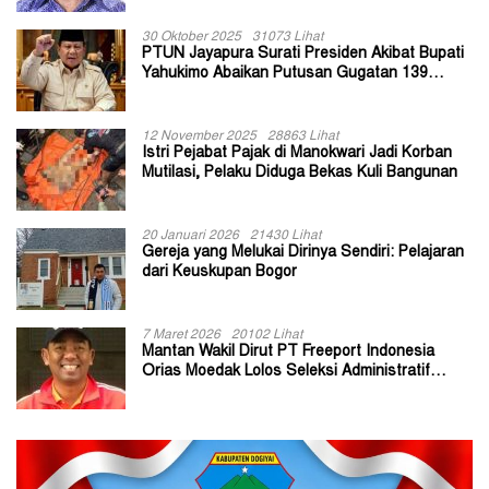
30 Oktober 2025
31073 Lihat
PTUN Jayapura Surati Presiden Akibat Bupati
Yahukimo Abaikan Putusan Gugatan 139
Kepala Kampung
12 November 2025
28863 Lihat
Istri Pejabat Pajak di Manokwari Jadi Korban
Mutilasi, Pelaku Diduga Bekas Kuli Bangunan
20 Januari 2026
21430 Lihat
Gereja yang Melukai Dirinya Sendiri: Pelajaran
dari Keuskupan Bogor
7 Maret 2026
20102 Lihat
Mantan Wakil Dirut PT Freeport Indonesia
Orias Moedak Lolos Seleksi Administratif
Calon ADK OJK