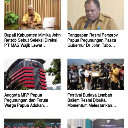
Bupati Kabupaten Mimika John
Tanggapan Resmi Pemprov
Rettob Sebut Seleksi Direksi
Papua Pegunungan Pasca
PT MAS Wajib Lewat
Gubernur Dr John Tabo
Mekanisme RUPS
Diadukan ke KPK RI
Anggota MRP Papua
Festival Budaya Lembah
Pegunungan dan Forum
Baliem Resmi Dibuka,
Warga Papua Adukan
Momentum Melestarikan
Gubernur John Tabo ke KPK
Budaya Warisan Leluhur