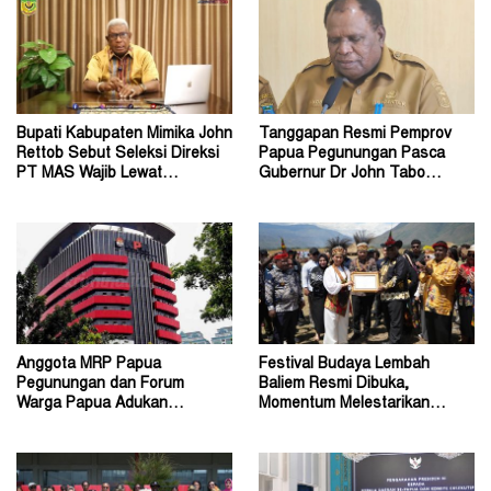
Bupati Kabupaten Mimika John
Tanggapan Resmi Pemprov
Rettob Sebut Seleksi Direksi
Papua Pegunungan Pasca
PT MAS Wajib Lewat
Gubernur Dr John Tabo
Mekanisme RUPS
Diadukan ke KPK RI
Anggota MRP Papua
Festival Budaya Lembah
Pegunungan dan Forum
Baliem Resmi Dibuka,
Warga Papua Adukan
Momentum Melestarikan
Gubernur John Tabo ke KPK
Budaya Warisan Leluhur