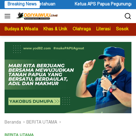
Langsung
 Papua Pegunungan Sonni Lokobal: Kalau Mau KPK Audit Dana Otsu
Breaking News
ke
konten
Budaya & Wisata
Khas & Unik
Olahraga
Literasi
Sosok
B
Beranda
BERITA UTAMA
BERITA UTAMA