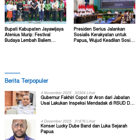
Bupati Kabupaten Jayawijaya
Presiden Serius Jalankan
Atenius Murip: Festival
Sosialis Kerakyatan untuk
Budaya Lembah Baliem
Papua, Wujud Keadilan Sosial
Dongkrak UMKM
bagi Masyarakat
Berita Terpopuler
4 November 2025
32304 Lihat
Gubernur Fakhiri Copot dr Aron dari Jabatan
Usai Lakukan Inspeksi Mendadak di RSUD Dok
II Jayapura
4 Desember 2025
31876 Lihat
Konser Lucky Dube Band dan Luka Sejarah
Papua