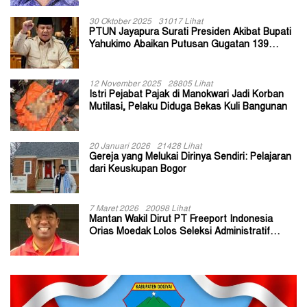
30 Oktober 2025
31017 Lihat
PTUN Jayapura Surati Presiden Akibat Bupati
Yahukimo Abaikan Putusan Gugatan 139
Kepala Kampung
12 November 2025
28805 Lihat
Istri Pejabat Pajak di Manokwari Jadi Korban
Mutilasi, Pelaku Diduga Bekas Kuli Bangunan
20 Januari 2026
21428 Lihat
Gereja yang Melukai Dirinya Sendiri: Pelajaran
dari Keuskupan Bogor
7 Maret 2026
20098 Lihat
Mantan Wakil Dirut PT Freeport Indonesia
Orias Moedak Lolos Seleksi Administratif
Calon ADK OJK