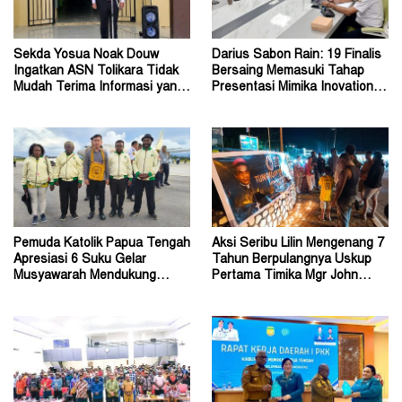
Sekda Yosua Noak Douw
Darius Sabon Rain: 19 Finalis
Ingatkan ASN Tolikara Tidak
Bersaing Memasuki Tahap
Mudah Terima Informasi yang
Presentasi Mimika Inovation
Belum Akurat
Week 2026
Pemuda Katolik Papua Tengah
Aksi Seribu Lilin Mengenang 7
Apresiasi 6 Suku Gelar
Tahun Berpulangnya Uskup
Musyawarah Mendukung
Pertama Timika Mgr John
Perda Jadi Acuan Dewan
Philip Saklil, Pr