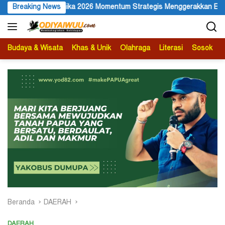
Langsung
tum Strategis Menggerakkan Ekonomi Warga
Breaking News
Membuka Omnis
ke
konten
Budaya & Wisata
Khas & Unik
Olahraga
Literasi
Sosok
B
Beranda
DAERAH
DAERAH