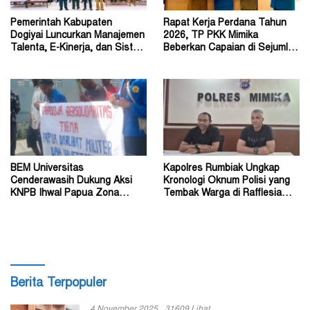
Pemerintah Kabupaten
Rapat Kerja Perdana Tahun
Dogiyai Luncurkan Manajemen
2026, TP PKK Mimika
Talenta, E-Kinerja, dan Sistem
Beberkan Capaian di Sejumlah
Dokumen Digital
Sektor Strategis
BEM Universitas
Kapolres Rumbiak Ungkap
Cenderawasih Dukung Aksi
Kronologi Oknum Polisi yang
KNPB Ihwal Papua Zona
Tembak Warga di Rafflesia
Darurat Militer dan
Residence Timika
Kemanusiaan
Berita Terpopuler
4 November 2025
31609 Lihat