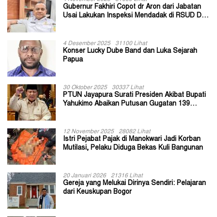
Gubernur Fakhiri Copot dr Aron dari Jabatan
Usai Lakukan Inspeksi Mendadak di RSUD Dok
II Jayapura
4 Desember 2025
31100 Lihat
Konser Lucky Dube Band dan Luka Sejarah
Papua
30 Oktober 2025
30337 Lihat
PTUN Jayapura Surati Presiden Akibat Bupati
Yahukimo Abaikan Putusan Gugatan 139
Kepala Kampung
12 November 2025
28082 Lihat
Istri Pejabat Pajak di Manokwari Jadi Korban
Mutilasi, Pelaku Diduga Bekas Kuli Bangunan
20 Januari 2026
21316 Lihat
Gereja yang Melukai Dirinya Sendiri: Pelajaran
dari Keuskupan Bogor