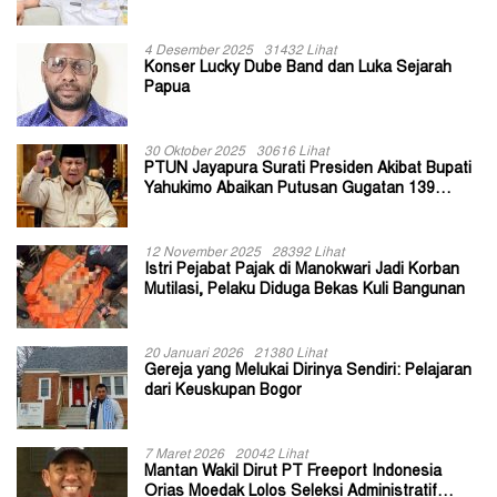
II Jayapura
4 Desember 2025
31432 Lihat
Konser Lucky Dube Band dan Luka Sejarah
Papua
30 Oktober 2025
30616 Lihat
PTUN Jayapura Surati Presiden Akibat Bupati
Yahukimo Abaikan Putusan Gugatan 139
Kepala Kampung
12 November 2025
28392 Lihat
Istri Pejabat Pajak di Manokwari Jadi Korban
Mutilasi, Pelaku Diduga Bekas Kuli Bangunan
20 Januari 2026
21380 Lihat
Gereja yang Melukai Dirinya Sendiri: Pelajaran
dari Keuskupan Bogor
7 Maret 2026
20042 Lihat
Mantan Wakil Dirut PT Freeport Indonesia
Orias Moedak Lolos Seleksi Administratif