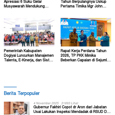
Apresiasi 6 Suku Gelar
Tahun Berpulangnya Uskup
Musyawarah Mendukung
Pertama Timika Mgr John
Perda Jadi Acuan Dewan
Philip Saklil, Pr
Pemerintah Kabupaten
Rapat Kerja Perdana Tahun
Dogiyai Luncurkan Manajemen
2026, TP PKK Mimika
Talenta, E-Kinerja, dan Sistem
Beberkan Capaian di Sejumlah
Dokumen Digital
Sektor Strategis
Berita Terpopuler
4 November 2025
31893 Lihat
Gubernur Fakhiri Copot dr Aron dari Jabatan
Usai Lakukan Inspeksi Mendadak di RSUD Dok