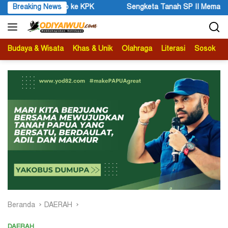
Langsung
Breaking News
Sengketa Tanah SP II Memanas, Pengadilan Negeri Timika
ke
konten
Budaya & Wisata
Khas & Unik
Olahraga
Literasi
Sosok
B
Beranda
DAERAH
DAERAH