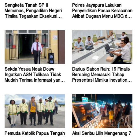
Sengketa Tanah SP II
Polres Jayapura Lakukan
Memanas, Pengadilan Negeri
Penyelidikan Pasca Keracunan
Timika Tegaskan Eksekusi
Akibat Dugaan Menu MBG di
Bukan Pemeriksaan Ulang
Depapre
Sekda Yosua Noak Douw
Darius Sabon Rain: 19 Finalis
Ingatkan ASN Tolikara Tidak
Bersaing Memasuki Tahap
Mudah Terima Informasi yang
Presentasi Mimika Inovation
Belum Akurat
Week 2026
Pemuda Katolik Papua Tengah
Aksi Seribu Lilin Mengenang 7